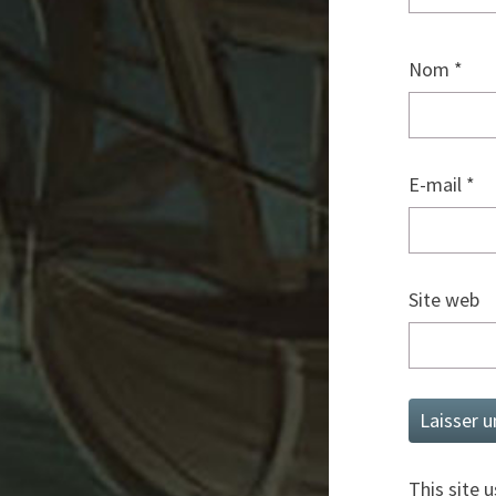
Nom
*
E-mail
*
Site web
This site 