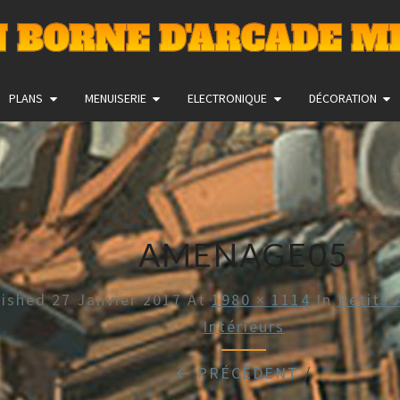
 BORNE D'ARCADE M
PLANS
MENUISERIE
ELECTRONIQUE
DÉCORATION
AMENAGE05
lished
27 Janvier 2017
At
1980 × 1114
In
Petits
Intérieurs
← PRÉCÉDENT
/