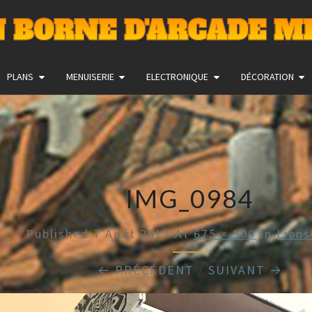
 BORNE D'ARCADE M
PLANS
MENUISERIE
ELECTRONIQUE
DÉCORATION
IMG_0984
Published
7 Août 2017
At
675 × 900
In
Liens
← PRÉCÉDENT
/
SUIVANT →