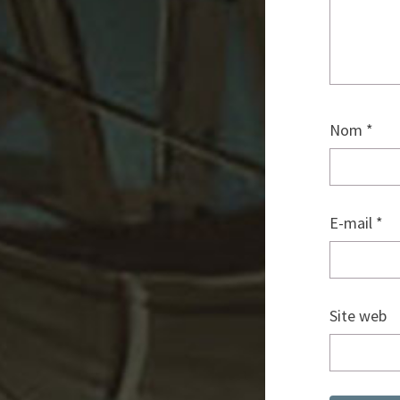
Nom
*
E-mail
*
Site web