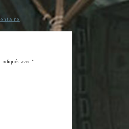
entaire
.
t indiqués avec
*