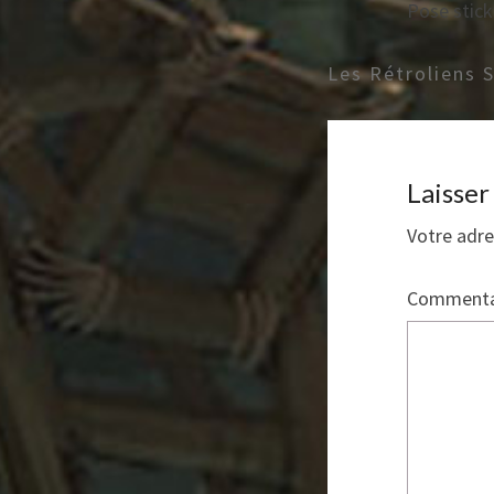
Pose stick
Les Rétroliens 
Laisse
Votre adre
Commenta