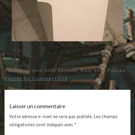
Apprêt
Les Rétroliens Sont Fermés, Mais Vous Pouvez
Poster Un Commentaire
.
Laisser un commentaire
Votre adresse e-mail ne sera pas publiée.
Les champs
obligatoires sont indiqués avec
*