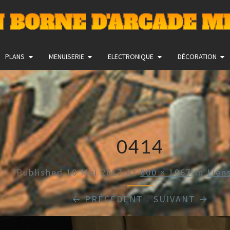
 BORNE D'ARCADE M
PLANS
MENUISERIE
ELECTRONIQUE
DÉCORATION
0414
Published
10 Mai 2017
At
800 × 1067
In
Lien
← PRÉCÉDENT
/
SUIVANT →