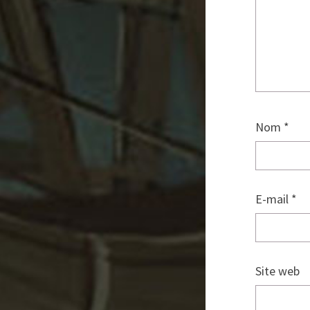
Nom
*
E-mail
*
Site web