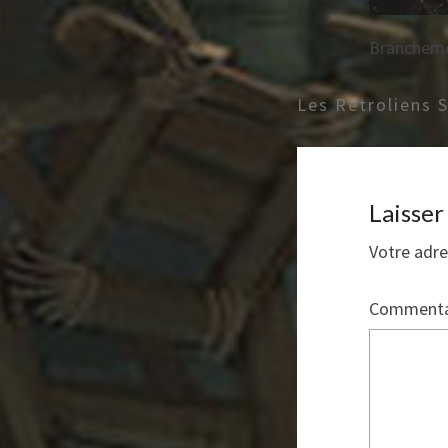
Branchem
Les Rétroliens 
Laisse
Votre adre
Commenta