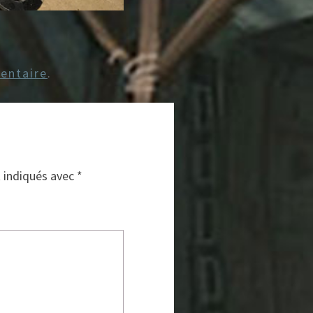
entaire
.
t indiqués avec
*