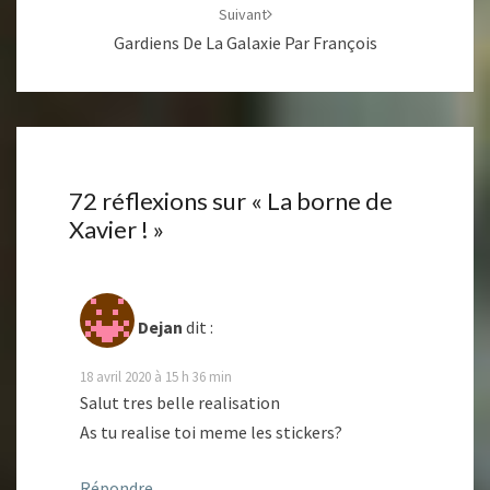
Suivant
Gardiens De La Galaxie Par François
72 réflexions sur «
La borne de
Xavier !
»
Dejan
dit :
18 avril 2020 à 15 h 36 min
Salut tres belle realisation
As tu realise toi meme les stickers?
Répondre