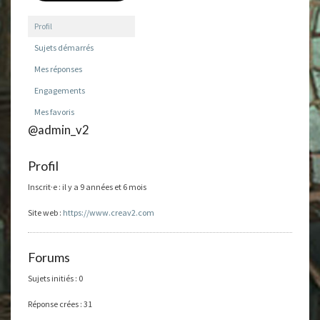
Profil
Sujets démarrés
Mes réponses
Engagements
Mes favoris
@admin_v2
Profil
Inscrit·e : il y a 9 années et 6 mois
Site web :
https://www.creav2.com
Forums
Sujets initiés : 0
Réponse crées : 31