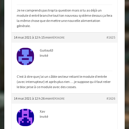
Je ne comprends pas trop ta question mais si tu as déjà un
module d entré branche tout ton nouveau système dessus ça fera
la même chose que de mettre une nouvelle alimentation
générale.
14 mai 2021 à 12 h 15 min
#1625
RÉPONDRE
Guitou63
Invité
C’est à dire que j’ai un câble secteur reliant le module d’entrée
(avec interrupteur) et après plus rien … je suppose qu il faut relier
le bloc prise à ce module avec des cosses.
14 mai 2021 à 12 h 26 min
#1626
RÉPONDRE
Xav
Invité