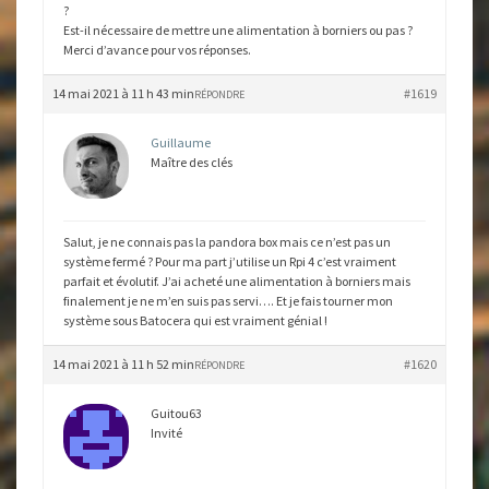
?
Est-il nécessaire de mettre une alimentation à borniers ou pas ?
Merci d’avance pour vos réponses.
14 mai 2021 à 11 h 43 min
#1619
RÉPONDRE
Guillaume
Maître des clés
Salut, je ne connais pas la pandora box mais ce n’est pas un
système fermé ? Pour ma part j’utilise un Rpi 4 c’est vraiment
parfait et évolutif. J’ai acheté une alimentation à borniers mais
finalement je ne m’en suis pas servi…. Et je fais tourner mon
système sous Batocera qui est vraiment génial !
14 mai 2021 à 11 h 52 min
#1620
RÉPONDRE
Guitou63
Invité