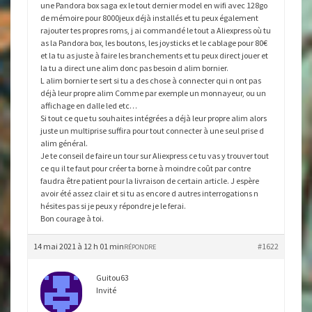
une Pandora box saga ex le tout dernier model en wifi avec 128go
de mémoire pour 8000jeux déjà installés et tu peux également
rajouter tes propres roms, j ai commandé le tout a Aliexpress où tu
as la Pandora box, les boutons, les joysticks et le cablage pour 80€
et la tu as juste à faire les branchements et tu peux direct jouer et
la tu a direct une alim donc pas besoin d alim bornier.
L alim bornier te sert si tu a des chose à connecter qui n ont pas
déjà leur propre alim Comme par exemple un monnayeur, ou un
affichage en dalle led etc…
Si tout ce que tu souhaites intégrées a déjà leur propre alim alors
juste un multiprise suffira pour tout connecter à une seul prise d
alim général.
Je te conseil de faire un tour sur Aliexpress ce tu vas y trouver tout
ce qu il te faut pour créer ta borne à moindre coût par contre
faudra être patient pour la livraison de certain article. J espère
avoir été assez clair et si tu as encore d autres interrogations n
hésites pas si je peux y répondre je le ferai.
Bon courage à toi.
14 mai 2021 à 12 h 01 min
#1622
RÉPONDRE
Guitou63
Invité