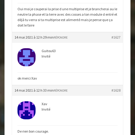
Oui moi je couperai la prise d une multiprise et je brancherai au le
neutre la phase et la terre avec des cosses a ton module d entré et
déjà tu verra si ta multiprise est alimenté mais je pense que ça
doit le faire
14 mai 2021 à 12 h 29 min
#1627
RÉPONDRE
Guitou63
Invité
ok merci Xav
14 mai 2021 à 12 h 33 min
#1628
RÉPONDRE
Xav
Invité
De rien bon courage.