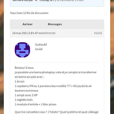
Vous lisez 12 fils de discussion
Auteur
Messages
14 mai 2021 à 8 h 47 min
#1618
RÉPONDRE
Guitou63
Invité
Bonjour à tous,
je possède une borne photoplay vide et je compte la transformer
en borne arcade avec :
1 écran
1 rapsberry PI4 ou 1 pandora box modèle ??? + Kit joysticks et
boutons lumineux
1 ampli avec 2 HP
1 reglette leds
1 module d’entrée + 1 bloc prises
Que me conseillez vous ? J’hésite ? Quel système et quel câblage