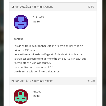
13 juin 2021 à 11 h 35 min
#1643
RÉPONDRE
Guitou63
Invité
bonjour,
je suis en train de brancher le RPI4 à l’écran philips modèle
brillance 190 avec
convertisseur micro hdmi/vga et câble via et là problème :
l’écran est correctement alimenté idem pour le RPI4 sauf que
l’écran affiche « pas de source »
nota : utilisation de recalbox 7.2.1
quelle est la solution ? merci d’avance …
21 juin 2021 à 19 h 38 min
#1660
RÉPONDRE
Ptitdop
Invité