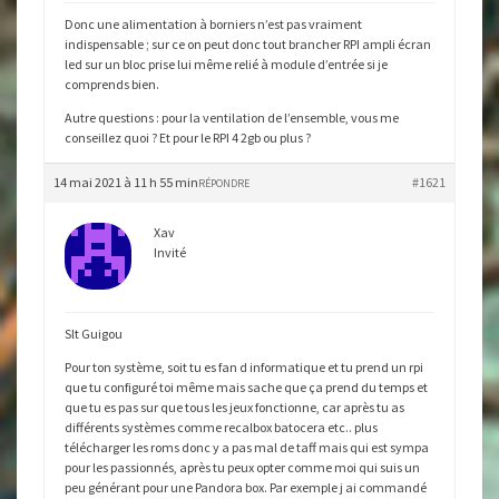
Donc une alimentation à borniers n’est pas vraiment
indispensable ; sur ce on peut donc tout brancher RPI ampli écran
led sur un bloc prise lui même relié à module d’entrée si je
comprends bien.
Autre questions : pour la ventilation de l’ensemble, vous me
conseillez quoi ? Et pour le RPI 4 2gb ou plus ?
14 mai 2021 à 11 h 55 min
#1621
RÉPONDRE
Xav
Invité
Slt Guigou
Pour ton système, soit tu es fan d informatique et tu prend un rpi
que tu configuré toi même mais sache que ça prend du temps et
que tu es pas sur que tous les jeux fonctionne, car après tu as
différents systèmes comme recalbox batocera etc.. plus
télécharger les roms donc y a pas mal de taff mais qui est sympa
pour les passionnés, après tu peux opter comme moi qui suis un
peu générant pour une Pandora box. Par exemple j ai commandé