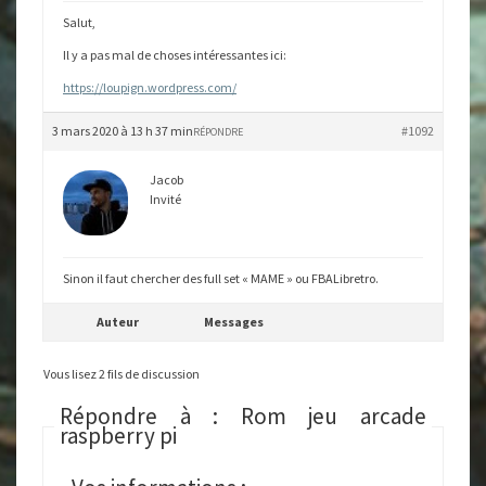
Salut,
Il y a pas mal de choses intéressantes ici:
https://loupign.wordpress.com/
3 mars 2020 à 13 h 37 min
#1092
RÉPONDRE
Jacob
Invité
Sinon il faut chercher des full set « MAME » ou FBALibretro.
Auteur
Messages
Vous lisez 2 fils de discussion
Répondre à : Rom jeu arcade
raspberry pi