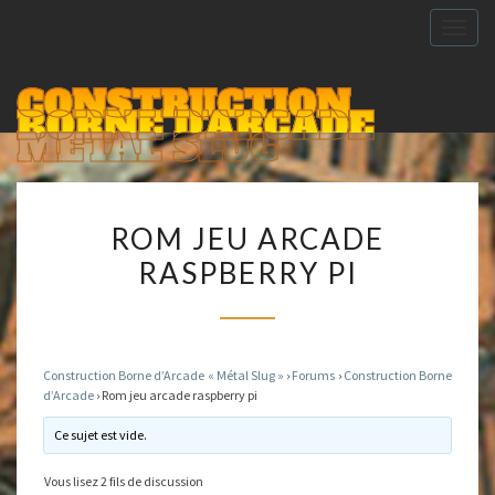
Togg
navig
CONSTRUCTION
BORNE D'ARCADE
METAL SLUG
ROM
ROM JEU ARCADE
JEU
RASPBERRY PI
ARCADE
RASPBERRY
PI
Construction Borne d’Arcade « Métal Slug »
›
Forums
›
Construction Borne
d’Arcade
›
Rom jeu arcade raspberry pi
Ce sujet est vide.
Vous lisez 2 fils de discussion