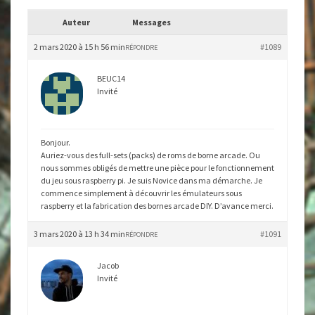
Auteur
Messages
2 mars 2020 à 15 h 56 min
#1089
RÉPONDRE
BEUC14
Invité
Bonjour.
Auriez-vous des full-sets (packs) de roms de borne arcade. Ou
nous sommes obligés de mettre une pièce pour le fonctionnement
du jeu sous raspberry pi. Je suis Novice dans ma démarche. Je
commence simplement à découvrir les émulateurs sous
raspberry et la fabrication des bornes arcade DIY. D’avance merci.
3 mars 2020 à 13 h 34 min
#1091
RÉPONDRE
Jacob
Invité