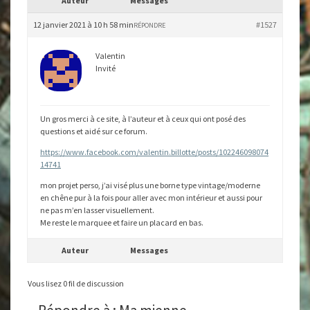
Auteur
Messages
12 janvier 2021 à 10 h 58 min
#1527
RÉPONDRE
Valentin
Invité
Un gros merci à ce site, à l’auteur et à ceux qui ont posé des
questions et aidé sur ce forum.
https://www.facebook.com/valentin.billotte/posts/102246098074
14741
mon projet perso, j’ai visé plus une borne type vintage/moderne
en chêne pur à la fois pour aller avec mon intérieur et aussi pour
ne pas m’en lasser visuellement.
Me reste le marquee et faire un placard en bas.
Auteur
Messages
Vous lisez 0 fil de discussion