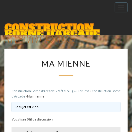
Togg
navig
CONSTRUCTION
BORNE D'ARCADE
METAL SLUG
MA
MA MIENNE
MIENNE
Construction Borne d’Arcade « Métal Slug »
›
Forums
›
Construction Borne
d’Arcade
›
Ma mienne
Ce sujet est vide.
Vous lisez 0 fil de discussion