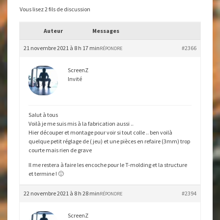
18
Vous lisez 2 fils de discussion
Auteur
Messages
21 novembre 2021 à 8 h 17 min
#2366
RÉPONDRE
ScreenZ
Invité
Salut à tous
Voilà je me suis mis à la fabrication aussi ..
Hier découper et montage pour voir si tout colle .. ben voilà
quelque petit réglage de ( jeu) et une pièces en refaire (3mm) trop
courte mais rien de grave
Il me restera à faire les encoche pour le T-molding et la structure
et termine ! 🙂
22 novembre 2021 à 8 h 28 min
#2394
RÉPONDRE
ScreenZ