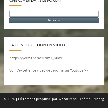
CHERCHER DANS LE FORUM
LA CONSTRUCTION EN VIDÉO
https://youtu.be/AYHNmJ_MkxY
Voir l'excellente vidéo de Jérôme sur Youtube >>
© 2026
|
Fièrement propulsé par
WordPress
|
Thème :
Nisarg