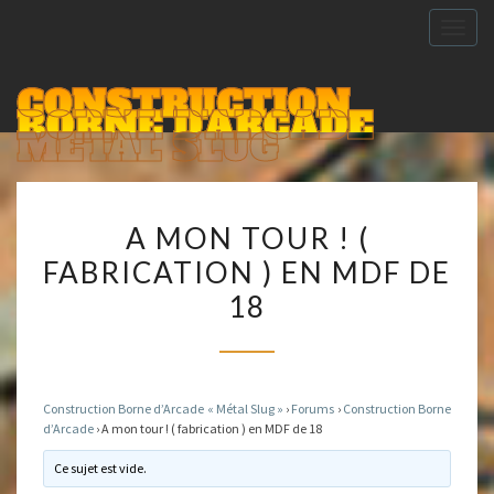
Togg
navig
CONSTRUCTION
BORNE D'ARCADE
METAL SLUG
A
A MON TOUR ! (
MON
FABRICATION ) EN MDF DE
TOUR
18
!
(
FABRICATION
)
Construction Borne d’Arcade « Métal Slug »
›
Forums
›
Construction Borne
EN
d’Arcade
›
A mon tour ! ( fabrication ) en MDF de 18
MDF
Ce sujet est vide.
DE