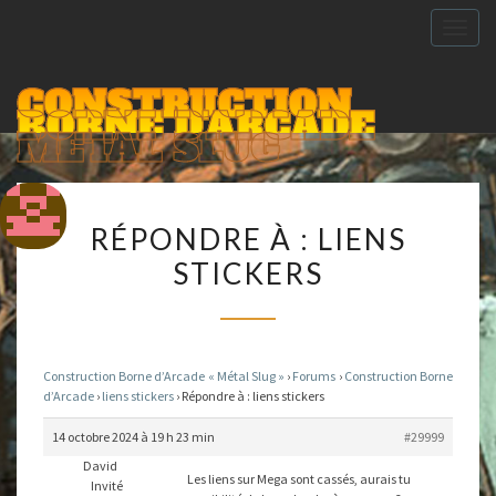
Togg
navig
CONSTRUCTION
BORNE D'ARCADE
METAL SLUG
RÉPONDRE
RÉPONDRE À : LIENS
À :
STICKERS
LIENS
STICKERS
Construction Borne d’Arcade « Métal Slug »
›
Forums
›
Construction Borne
d’Arcade
›
liens stickers
›
Répondre à : liens stickers
14 octobre 2024 à 19 h 23 min
#29999
David
Les liens sur Mega sont cassés, aurais tu
Invité