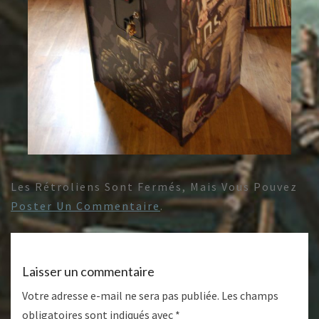
Les Rétroliens Sont Fermés, Mais Vous Pouvez
Poster Un Commentaire
.
Laisser un commentaire
Votre adresse e-mail ne sera pas publiée.
Les champs
obligatoires sont indiqués avec
*