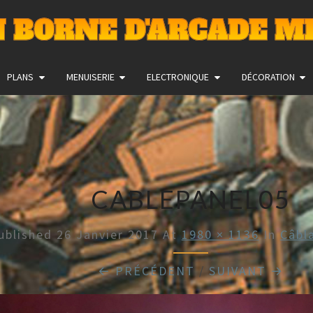
 BORNE D'ARCADE M
PLANS
MENUISERIE
ELECTRONIQUE
DÉCORATION
CABLEPANEL05
ublished
26 Janvier 2017
At
1980 × 1136
In
Câbl
← PRÉCÉDENT
/
SUIVANT →