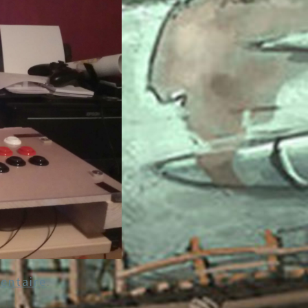
entaire
.