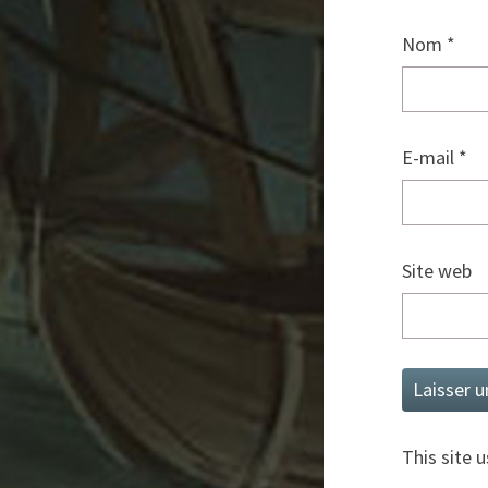
Nom
*
E-mail
*
Site web
This site 