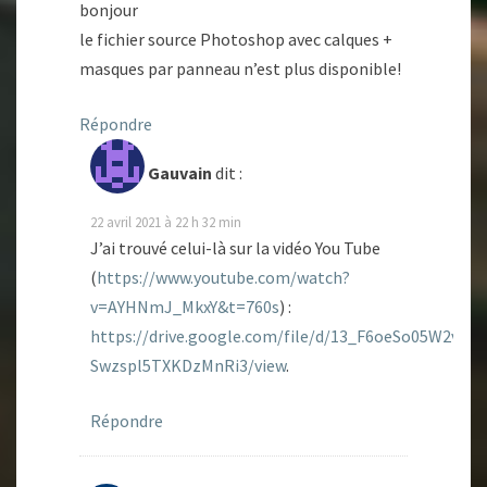
bonjour
le fichier source Photoshop avec calques +
masques par panneau n’est plus disponible!
Répondre
Gauvain
dit :
22 avril 2021 à 22 h 32 min
J’ai trouvé celui-là sur la vidéo You Tube
(
https://www.youtube.com/watch?
v=AYHNmJ_MkxY&t=760s
) :
https://drive.google.com/file/d/13_F6oeSo05W2vi-
Swzspl5TXKDzMnRi3/view
.
Répondre