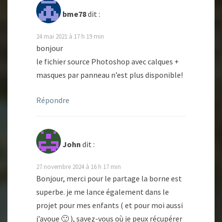
bme78
dit :
24 mai 2021 à 17 h 19 min
bonjour
le fichier source Photoshop avec calques +
masques par panneau n’est plus disponible!
Répondre
John
dit :
27 novembre 2024 à 16 h 17 min
Bonjour, merci pour le partage la borne est
superbe. je me lance également dans le
projet pour mes enfants ( et pour moi aussi
j’avoue 🙂 ), savez-vous où je peux récupérer