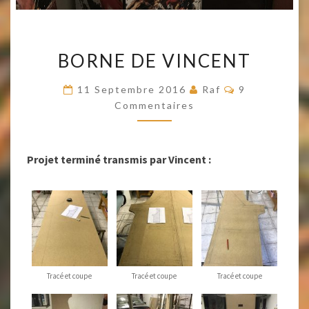
BORNE
BORNE DE VINCENT
DE
VINCENT
Commentaire
11 Septembre 2016
Raf
9
Commentaires
Projet terminé transmis par Vincent :
Tracé et coupe
Tracé et coupe
Tracé et coupe