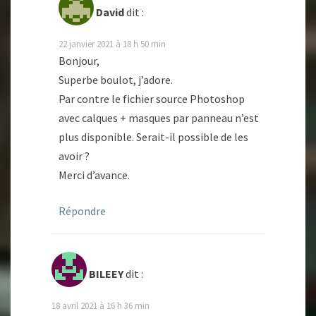
David
dit :
22 janvier 2021 à 18 h 50 min
Bonjour,
Superbe boulot, j’adore.
Par contre le fichier source Photoshop
avec calques + masques par panneau n’est
plus disponible. Serait-il possible de les
avoir ?
Merci d’avance.
Répondre
BILEEY
dit :
18 avril 2021 à 16 h 36 min