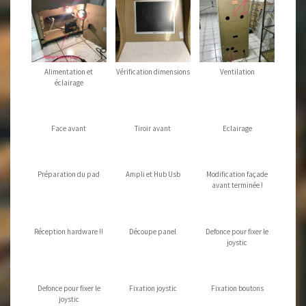
Alimentation et
Vérification dimensions
Ventilation
éclairage
Face avant
Tiroir avant
Eclairage
Préparation du pad
Ampli et Hub Usb
Modification façade
avant terminée !
Réception hardware !!
Découpe panel
Defonce pour fixer le
joystic
Defonce pour fixer le
Fixation joystic
Fixation boutons
joystic