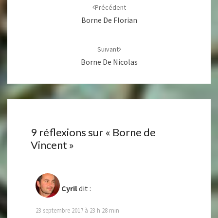
d'article
Précédent
Borne De Florian
Suivant
Borne De Nicolas
9 réflexions sur «
Borne de
Vincent
»
Cyril
dit :
23 septembre 2017 à 23 h 28 min