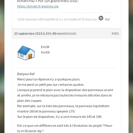
fichiers PSD + PDF (un grand merci à lui) :
https://kinoki.fr/goonies.zip
Cette réponse a été modifiée le il y a 6 années et 10 mois par
Raf
.
23 septembre 2019 à 20 h 48 min
#903
RÉPONDRE
EricM
Invité
Bonjour Raf
Merci pour ta réponse il y a quelques jours.
Je me perd un petit peu sur certaines quotes.
Lorsque je prend le plan avec la disposition des panneaux avant
et arrière, je ne retrouve pas toutes les mesures décrites dans le
plan des coupes.
Par exemple, sur la liste des panneaux, le panneau top bottom
montre 160 et le panneau speaker 170.
Sur le plan de disposition, il y a une mesure de 145 et 190.
Est-ce que ces différences sont liés à l’évolution du projet ? Peux-
tu m’éclairer stp ?