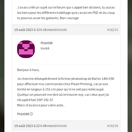
J avais créé un sujet sur le forum qui s appel lien stickers, tu auras
les liens pour les différents habillage que j avais en PSD et du coup
tu pourras avoir les gabarits. Bon courage
19 août 2023 à 13 h 16 min
#16215
RÉPONDRE
Ptibill88
Invité
Bonjour à tous,
Je cherche désespérément le fichier photoshop de Raf en 140×290
pour effectuer ma commande chez Pixart Printing, car je suis
limité en largeur à 151 cm pour qu’il ne soit pas redécoupé.
Quelqu’un pourrait me dire où le trouver svp, car celui que j’ai
récupéré fait 200*192.57.
Merci d’avance pour votre aide ,
Ptibill88 🙂
19 août 2023 à 22 h 04 min
#16218
RÉPONDRE