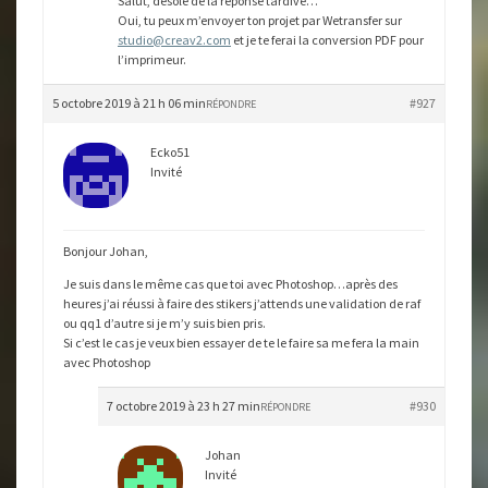
Salut, désolé de la réponse tardive…
Oui, tu peux m’envoyer ton projet par Wetransfer sur
studio@creav2.com
et je te ferai la conversion PDF pour
l’imprimeur.
5 octobre 2019 à 21 h 06 min
#927
RÉPONDRE
Ecko51
Invité
Bonjour Johan,
Je suis dans le même cas que toi avec Photoshop…après des
heures j’ai réussi à faire des stikers j’attends une validation de raf
ou qq1 d’autre si je m’y suis bien pris.
Si c’est le cas je veux bien essayer de te le faire sa me fera la main
avec Photoshop
7 octobre 2019 à 23 h 27 min
#930
RÉPONDRE
Johan
Invité