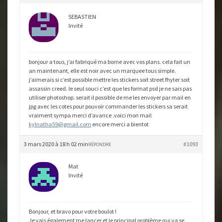
SEBASTIEN
Invité
bonjour a tous, j’ai fabriqué ma borne avec vos plans. cela fait un
an maintenant, elle est noir avec un marquee tous simple.
j’aimerais si c’est possible mettre les stickers soit street fhyter soit
assassin creed. le seul souci c’est que les format psd je ne sais pas
utiliser photoshop. serait il possible de me les envoyer par mail en
jpg avec les cotes pour pouvoir commander les stickers sa serait
vraiment sympa merci d’avance .voici mon mail
kylnatha59@gmail.com
encore merci a bientot
3 mars 2020 à 18 h 02 min
#1093
RÉPONDRE
Mat
Invité
Bonjour, et bravo pour votre boulot !
Je vais également me lancer et le principal problème qui va se