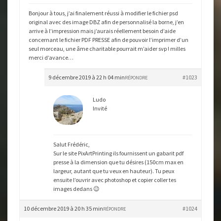
Bonjour à tous, j’ai finalement réussi à modifier le fichier psd
original avec des image DBZ afin de personnalisé la borne, j’en
arrive à l’impression mais j’aurais réellement besoin d’aide
concernant le fichier PDF PRESSE afin de pouvoir l’imprimer d’un
seul morceau, une âme charitable pourrait m’aider svp ! milles
merci d’avance…
9 décembre 2019 à 22 h 04 min
#1023
RÉPONDRE
Ludo
Invité
Salut Frédéric,
Sur le site PixArtPrinting ils fournissent un gabarit pdf
presse à la dimension que tu désires (150cm max en
largeur, autant que tu veux en hauteur). Tu peux
ensuite l’ouvrir avec photoshop et copier coller tes
images dedans 😉
10 décembre 2019 à 20 h 35 min
#1024
RÉPONDRE