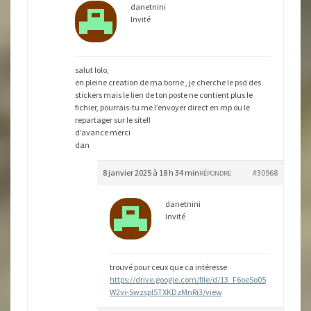
danetnini
Invité
salut lolo,
en pleine creation de ma borne , je cherche le psd des
stickers mais le lien de ton poste ne contient plus le
fichier, pourrais-tu me l’envoyer direct en mp ou le
repartager sur le site!!
d’avance merci
dan
8 janvier 2025 à 18 h 34 min
#30968
RÉPONDRE
danetnini
Invité
trouvé pour ceux que ca intéresse
https://drive.google.com/file/d/13_F6oeSo05
W2vi-Swzspl5TXKDzMnRi3/view