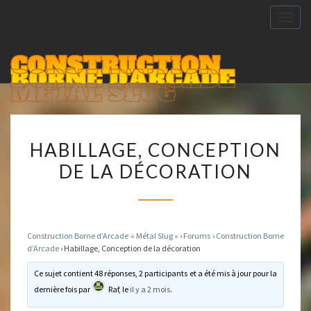
Togg
navig
CONSTRUCTION
BORNE D'ARCADE
METAL SLUG
HABILLAGE,
HABILLAGE, CONCEPTION
CONCEPTION
DE LA DÉCORATION
DE
LA
DÉCORATION
Construction Borne d’Arcade « Métal Slug »
›
Forums
›
Construction Borne
d’Arcade
›
Habillage, Conception de la décoration
Ce sujet contient 48 réponses, 2 participants et a été mis à jour pour la
dernière fois par
Raf
, le
il y a 2 mois
.