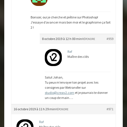
Bonsoir, oui je cherche et piétine sur Photoshop!
J’essaye d’avancer mais bon moi et le graphisme ça fait
2 !
8 octobre 2019 à 12 h 00 min
#959
RÉPONDRE
Raf
Maître des clés
Salut Johan,
Tu peux m’envoyer ton projet avec tes
consignes par Wetransfer sur
studio@creav2.com
et je pourrais te donner
un coup de main….
16 octobre 2019 à 11 h 29 min
#971
RÉPONDRE
Raf
Maître des clés