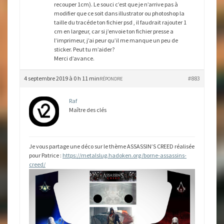
recouper 1cm). Le souci c’est que je n’arrive pas à
modifier que ce soit dans illustrator ou photoshop la
taille du tracéde ton fichier psd , il faudrait rajouter 1
cm en largeur, car si j’envoie ton fichier presse a
l’imprimeur, j’ai peur qu’il me manque un peu de
sticker. Peut tu m’aider?
Merci d’avance.
4 septembre 2019 à 0 h 11 min
#883
RÉPONDRE
Raf
Maître des clés
Je vous partage une déco sur le thème ASSASSIN’S CREED réalisée
pour Patrice :
https://metalslug.hadoken.org/borne-assassins-
creed/