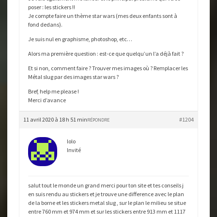
poser : les stickers !!
Je compte faire un thème star wars (mes deux enfants sont à
fond dedans).
Je suis nul en graphisme, photoshop, etc…
Alors ma première question : est-ce que quelqu’un l’a déjà fait ?
Et si non, comment faire ? Trouver mes images où ? Remplacer les
Métal slug par des images star wars ?
Bref, help me please !
Merci d’avance
11 avril 2020 à 18 h 51 min
#1204
RÉPONDRE
lolo
Invité
salut tout le monde un grand merci pour ton site et tes conseils j
en suis rendu au stickers et je trouve une difference avec le plan
de la borne et les stickers metal slug , sur le plan le milieu se situe
entre 760 mm et 974 mm et sur les stickers entre 913 mm et 1117