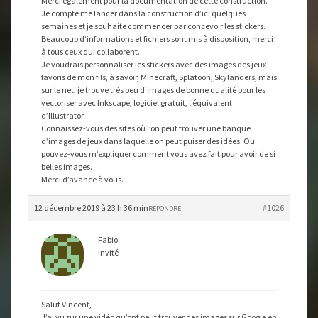
Merci également pour la documentation de cette construction.
Je compte me lancer dans la construction d’ici quelques
semaines et je souhaite commencer par concevoir les stickers.
Beaucoup d’informations et fichiers sont mis à disposition, merci
à tous ceux qui collaborent.
Je voudrais personnaliser les stickers avec des images des jeux
favoris de mon fils, à savoir, Minecraft, Splatoon, Skylanders, mais
sur le net, je trouve très peu d’images de bonne qualité pour les
vectoriser avec Inkscape, logiciel gratuit, l’équivalent
d’Illustrator.
Connaissez-vous des sites où l’on peut trouver une banque
d’images de jeux dans laquelle on peut puiser des idées. Ou
pouvez-vous m’expliquer comment vous avez fait pour avoir de si
belles images.
Merci d’avance à vous.
12 décembre 2019 à 23 h 36 min
#1026
RÉPONDRE
Fabio
Invité
Salut Vincent,
J’ai vu sur une vidéo qu’ont peut trouver des images sur Google en