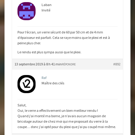
Laban
Invité
Pour l’écran, un verre sécurit de 60 par 50 cm et de 4 mm
d’épaisseur est parfait. Cela se raye moins que le plexi et est à
peine plus cher.
Le rendu est plus sympa aussi que le plexi.
13 septembre 2019 à 8 h 41 min
#892
RÉPONDRE
Raf
Maître des clés
Salut,
Oui, le verre a effectivement un bien meilleur rendu !
Quand j’ai monté ma borne, je n’avais aucun magasin de
bricolage autour de chez moi qui me proposait du verre à la
coupe… donc j’ai opté pour du plexi que j’ai pu coupé moi-même.