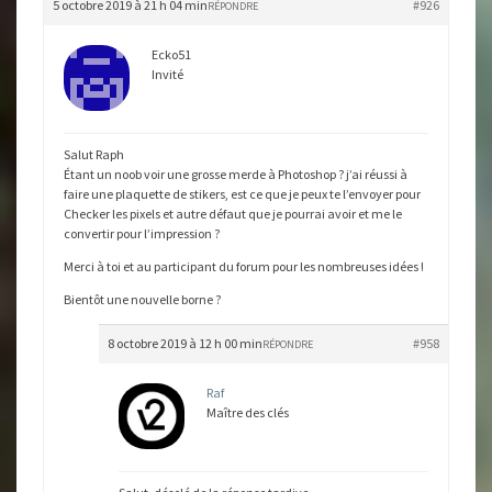
5 octobre 2019 à 21 h 04 min
#926
RÉPONDRE
Ecko51
Invité
Salut Raph
Étant un noob voir une grosse merde à Photoshop ? j’ai réussi à
faire une plaquette de stikers, est ce que je peux te l’envoyer pour
Checker les pixels et autre défaut que je pourrai avoir et me le
convertir pour l’impression ?
Merci à toi et au participant du forum pour les nombreuses idées !
Bientôt une nouvelle borne ?
8 octobre 2019 à 12 h 00 min
#958
RÉPONDRE
Raf
Maître des clés