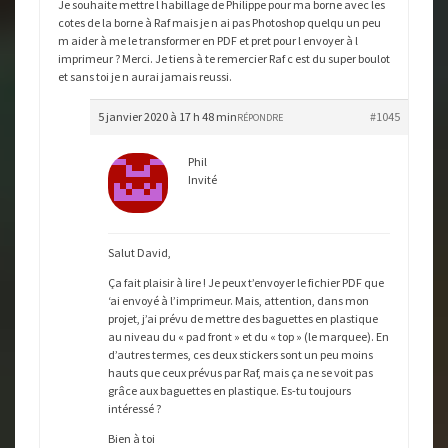
Je souhaite mettre l habillage de Philippe pour ma borne avec les
cotes de la borne à Raf mais je n ai pas Photoshop quelqu un peu
m aider à me le transformer en PDF et pret pour l envoyer à l
imprimeur ? Merci. Je tiens à te remercier Raf c est du super boulot
et sans toi je n aurai jamais reussi.
5 janvier 2020 à 17 h 48 min
#1045
RÉPONDRE
Phil
Invité
Salut David,
Ça fait plaisir à lire ! Je peux t’envoyer le fichier PDF que
‘ai envoyé à l’imprimeur. Mais, attention, dans mon
projet, j’ai prévu de mettre des baguettes en plastique
au niveau du « pad front » et du « top » (le marquee). En
d’autres termes, ces deux stickers sont un peu moins
hauts que ceux prévus par Raf, mais ça ne se voit pas
grâce aux baguettes en plastique. Es-tu toujours
intéressé ?
Bien à toi