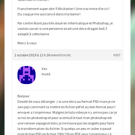
Franchement super site ! Félicitation ! Une vrai mine d’or ici !
Du coup je me suis lancé dans ma borne !
Par contre étant pas très doué en informatique et Photoshop, je
voulais savoir si une personne avait une deco dragon ball Z
adapté à cette borne
Merci à vous
2 octobre 2019 à 11 h 26 min
#907
RÉPONDRE
Xav
Invité
Bonjour
Desolé de vous déranger. J ai une deco au format PSD mais je ne
sais pqs comment la mettre en fichier pdf et au bon format pour l
envoyer a l imprimeur. Malgres le tuto video je n y arrive pas car je
ss nul en photoshop et pour acentué le tout mon photoshop est
une version espagnol donc je ne trouve pas les onglets pour faire
la transformation du fichier. Si quelqu un peu m aider a passé
mon fichier PSD en fichier 290×150 en PDF pour l imprimeur ca