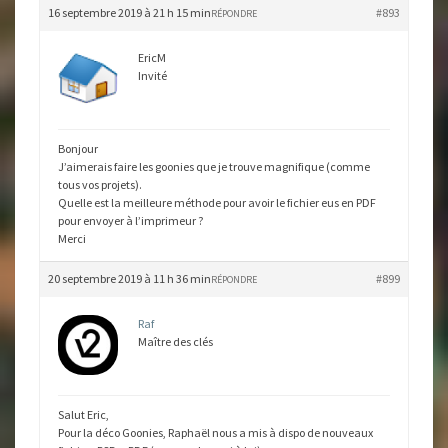
16 septembre 2019 à 21 h 15 min
#893
RÉPONDRE
EricM
Invité
Bonjour
J’aimerais faire les goonies que je trouve magnifique (comme
tous vos projets).
Quelle est la meilleure méthode pour avoir le fichier eus en PDF
pour envoyer à l’imprimeur ?
Merci
20 septembre 2019 à 11 h 36 min
#899
RÉPONDRE
Raf
Maître des clés
Salut Eric,
Pour la déco Goonies, Raphaël nous a mis à dispo de nouveaux