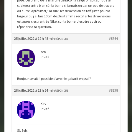
pose. On prend de la marche de façon à ce qu on soit sur que le
stickers rentre bien sûr la borne si jamais on par un peu de travers
ou autre. Après moi j’ ai suivi les dimension de taff juste pour la
largeur ou j ai fais 10cm de plus taff ma rectifier les dimensions
est après c est rentrée Nikel sur la borne. J espère avoir pu
répondre a ta question.
25 juillet 2022 à 19 h 48 min
#8764
RÉPONDRE
seb
Invité
Bonjour serait il possible d’avoir le gabarit en psd ?
28 juillet 2022 à 12 h 54 min
#8838
RÉPONDRE
Xav
Invité
Slt Seb,