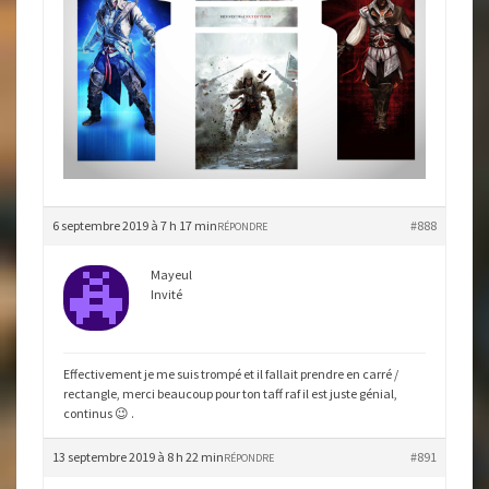
6 septembre 2019 à 7 h 17 min
#888
RÉPONDRE
Mayeul
Invité
Effectivement je me suis trompé et il fallait prendre en carré /
rectangle, merci beaucoup pour ton taff raf il est juste génial,
continus 😉 .
13 septembre 2019 à 8 h 22 min
#891
RÉPONDRE