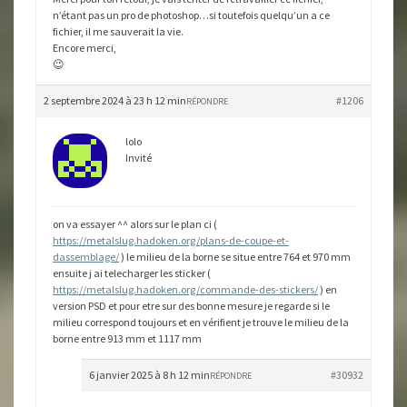
n’étant pas un pro de photoshop…si toutefois quelqu’un a ce
fichier, il me sauverait la vie.
Encore merci,
😉
2 septembre 2024 à 23 h 12 min
#1206
RÉPONDRE
lolo
Invité
on va essayer ^^ alors sur le plan ci (
https://metalslug.hadoken.org/plans-de-coupe-et-
dassemblage/
) le milieu de la borne se situe entre 764 et 970 mm
ensuite j ai telecharger les sticker (
https://metalslug.hadoken.org/commande-des-stickers/
) en
version PSD et pour etre sur des bonne mesure je regarde si le
milieu correspond toujours et en vérifient je trouve le milieu de la
borne entre 913 mm et 1117 mm
6 janvier 2025 à 8 h 12 min
#30932
RÉPONDRE