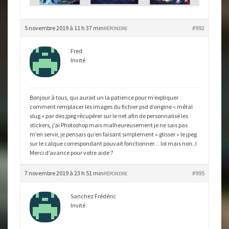
5 novembre 2019 à 11 h 37 min
#992
RÉPONDRE
Fred
Invité
Bonjour à tous, qui aurait un la patience pour m’expliquer
comment remplacer les images du fichier psd d’origine « métal
slug « par des jpeg récupérer sur le net afin de personnalisé les
stickers, j’ai Photoshop mais malheureusement je ne sais pas
m’en servir, je pensais qu’en faisant simplement « glisser » le jpeg
sur le calque correspondant pouvait fonctionner… lol mais non..!
Merci d’avance pour votre aide ?
7 novembre 2019 à 23 h 51 min
#995
RÉPONDRE
Sanchez Frédéric
Invité