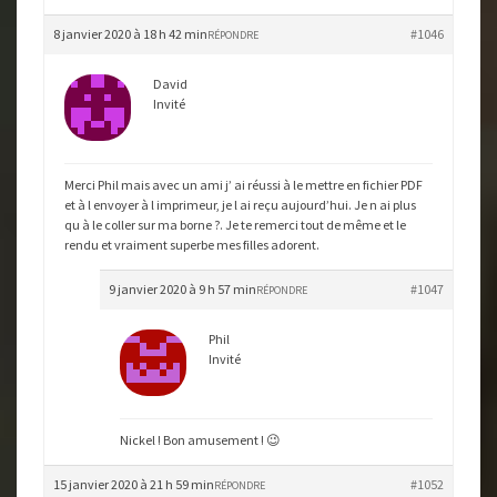
8 janvier 2020 à 18 h 42 min
#1046
RÉPONDRE
David
Invité
Merci Phil mais avec un ami j’ ai réussi à le mettre en fichier PDF
et à l envoyer à l imprimeur, je l ai reçu aujourd’hui. Je n ai plus
qu à le coller sur ma borne ?. Je te remerci tout de même et le
rendu et vraiment superbe mes filles adorent.
9 janvier 2020 à 9 h 57 min
#1047
RÉPONDRE
Phil
Invité
Nickel ! Bon amusement ! 😉
15 janvier 2020 à 21 h 59 min
#1052
RÉPONDRE