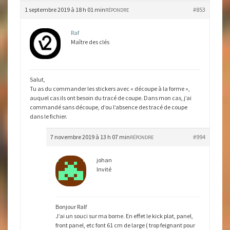
1 septembre 2019 à 18 h 01 min
#853
RÉPONDRE
Raf
Maître des clés
Salut,
Tu as du commander les stickers avec « découpe à la forme »,
auquel cas ils ont besoin du tracé de coupe. Dans mon cas, j’ai
commandé sans découpe, d’ou l’absence des tracé de coupe
dans le fichier.
7 novembre 2019 à 13 h 07 min
#994
RÉPONDRE
johan
Invité
Bonjour Ralf
J’ai un souci sur ma borne. En effet le kick plat, panel,
front panel, etc font 61 cm de large ( trop feignant pour