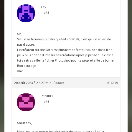
Xav
Invité
Slt,
Si tu n as trouvé que celui qui fait 200×192, c est qu il n en existe
pas d autre.
Le créateur du site Raf n est plus le modérateur du site donc il ne
peux plus donné d info sur ses créations apres je pense que c est à
toi a retravailler le fichier Photoshop pour ta propre taille de borne.
Bon courage
Xav
20 août 2023 à 2 h 27 min
#16219
RÉPONDRE
Ptibill88
Invité
Salut Xav,
Merci pour ton retour, je vais tenter de retravailler ce fichier,