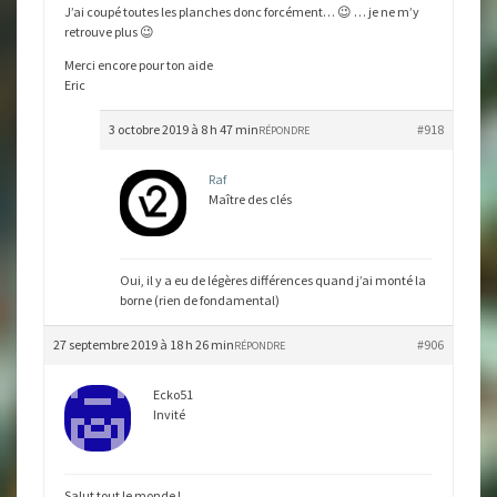
J’ai coupé toutes les planches donc forcément… 😉 … je ne m’y
retrouve plus 😉
Merci encore pour ton aide
Eric
3 octobre 2019 à 8 h 47 min
#918
RÉPONDRE
Raf
Maître des clés
Oui, il y a eu de légères différences quand j’ai monté la
borne (rien de fondamental)
27 septembre 2019 à 18 h 26 min
#906
RÉPONDRE
Ecko51
Invité
Salut tout le monde !