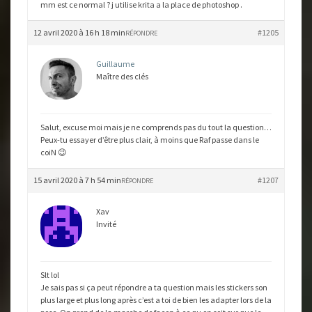
mm est ce normal ? j utilise krita a la place de photoshop .
12 avril 2020 à 16 h 18 min
#1205
RÉPONDRE
Guillaume
Maître des clés
Salut, excuse moi mais je ne comprends pas du tout la question…
Peux-tu essayer d’être plus clair, à moins que Raf passe dans le
coiN 😉
15 avril 2020 à 7 h 54 min
#1207
RÉPONDRE
Xav
Invité
Slt lol
Je sais pas si ça peut répondre a ta question mais les stickers son
plus large et plus long après c’est a toi de bien les adapter lors de la