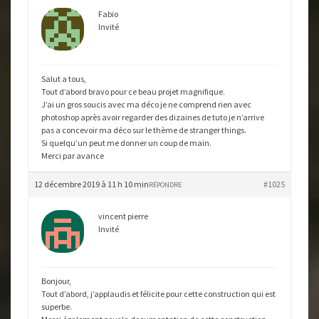
Fabio
Invité
Salut a tous,
Tout d’abord bravo pour ce beau projet magnifique.
J’ai un gros soucis avec ma déco je ne comprend rien avec
photoshop après avoir regarder des dizaines de tuto je n’arrive
pas a concevoir ma déco sur le thème de stranger things.
Si quelqu’un peut me donner un coup de main.
Merci par avance
12 décembre 2019 à 11 h 10 min
#1025
RÉPONDRE
vincent pierre
Invité
Bonjour,
Tout d’abord, j’applaudis et félicite pour cette construction qui est
superbe.