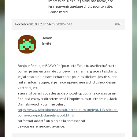
impression. Des que j ai fini ma borne je te
ferai parvenir quelque photo pour ton site.
Grand merci
4 octobre 2019 à 23 h 56 min
#925
RÉPONDRE
Johan
Invité
Bonjour à tous, et BRAVO Raf pour le taff que tu as effectué sur ta
borne!! je suis en train de concevoir la mienne, grace à tes plans,
et j’ai besoin d’une ame charitable pour les stickers. je suis super
nul en informatique, et je ne comprend rien à photoshop, dessin
vectoriel, etc.
Y aurait il parmi vous des as de photoshop pour me concevoir un
fichier à envoyer directement à l’imprimeur sur le theme » Jack
Daniels wood » comme celui ci:
https://www.fabrikborne.com/fr/borne-euro-upright/113-sticker-
borne-euro-jack-daniels-wood.html
au format adapté au plan de la borne de raf.
Je vous en remercie d’avance.