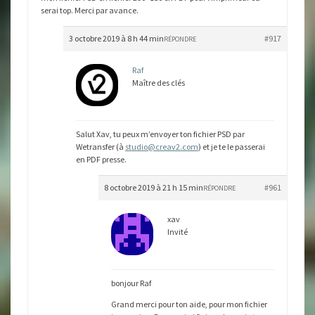
serai top. Merci par avance.
3 octobre 2019 à 8 h 44 min
#917
RÉPONDRE
Raf
Maître des clés
Salut Xav, tu peux m’envoyer ton fichier PSD par
Wetransfer (à
studio@creav2.com
) et je te le passerai
en PDF presse.
8 octobre 2019 à 21 h 15 min
#961
RÉPONDRE
xav
Invité
bonjour Raf
Grand merci pour ton aide, pour mon fichier