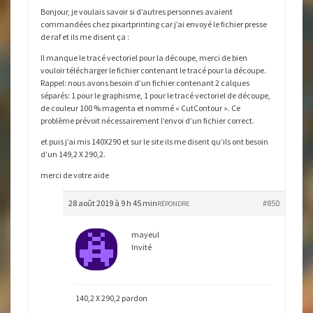
Bonjour, je voulais savoir si d’autres personnes avaient
commandées chez pixartprinting car j’ai envoyé le fichier presse
de raf et ils me disent ça :
Il manque le tracé vectoriel pour la découpe, merci de bien
vouloir télécharger le fichier contenant le tracé pour la découpe.
Rappel: nous avons besoin d’un fichier contenant 2 calques
séparés: 1 pour le graphisme, 1 pour le tracé vectoriel de découpe,
de couleur 100 % magenta et nommé « CutContour ». Ce
problème prévoit nécessairement l’envoi d’un fichier correct.
et puis j’ai mis 140X290 et sur le site ils me disent qu’ils ont besoin
d’un 149,2 X 290,2.
merci de votre aide
28 août 2019 à 9 h 45 min
#850
RÉPONDRE
mayeul
Invité
140,2 X 290,2 pardon