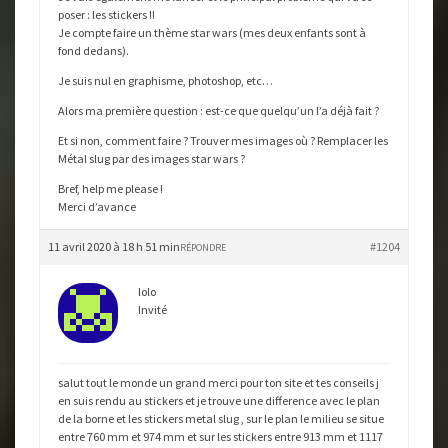
poser : les stickers !!
Je compte faire un thème star wars (mes deux enfants sont à
fond dedans).
Je suis nul en graphisme, photoshop, etc…
Alors ma première question : est-ce que quelqu’un l’a déjà fait ?
Et si non, comment faire ? Trouver mes images où ? Remplacer les
Métal slug par des images star wars ?
Bref, help me please !
Merci d’avance
11 avril 2020 à 18 h 51 min
#1204
RÉPONDRE
lolo
Invité
salut tout le monde un grand merci pour ton site et tes conseils j
en suis rendu au stickers et je trouve une difference avec le plan
de la borne et les stickers metal slug , sur le plan le milieu se situe
entre 760 mm et 974 mm et sur les stickers entre 913 mm et 1117