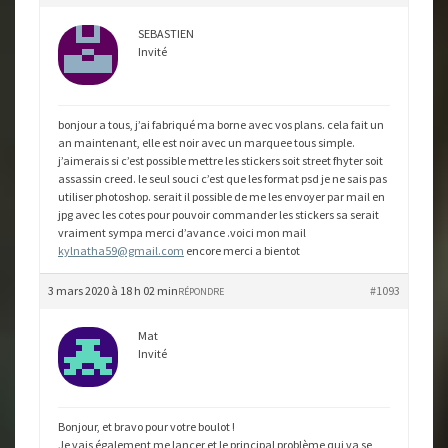
SEBASTIEN
Invité
bonjour a tous, j’ai fabriqué ma borne avec vos plans. cela fait un
an maintenant, elle est noir avec un marquee tous simple.
j’aimerais si c’est possible mettre les stickers soit street fhyter soit
assassin creed. le seul souci c’est que les format psd je ne sais pas
utiliser photoshop. serait il possible de me les envoyer par mail en
jpg avec les cotes pour pouvoir commander les stickers sa serait
vraiment sympa merci d’avance .voici mon mail
kylnatha59@gmail.com
encore merci a bientot
3 mars 2020 à 18 h 02 min
#1093
RÉPONDRE
Mat
Invité
Bonjour, et bravo pour votre boulot !
Je vais également me lancer et le principal problème qui va se