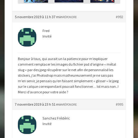
5 novembre 2019 à 11 h 37 min
#992
RÉPONDRE
Fred
Invité
Bonjour à tous, qui aurait un la patience pour m’expliquer
comment remplacer les images du fichier psd d’origine « métal
slug « par des jpeg récupérer sur le net afin de personnalisé les
stickers, j’ai Photoshop mais malheureusement je ne sais pas
m’en servir, je pensais qu’en faisant simplement « glisser » le jpeg
sur le calque correspondant pouvait fonctionner… lol mais non..!
Merci d’avance pour votre aide ?
7 novembre 2019 à 23 h 51 min
#995
RÉPONDRE
Sanchez Frédéric
Invité