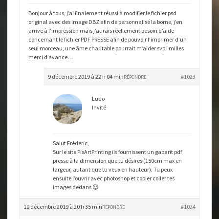
Bonjour à tous, j’ai finalement réussi à modifier le fichier psd
original avec des image DBZ afin de personnalisé la borne, j’en
arrive à l’impression mais j’aurais réellement besoin d’aide
concernant le fichier PDF PRESSE afin de pouvoir l’imprimer d’un
seul morceau, une âme charitable pourrait m’aider svp ! milles
merci d’avance…
9 décembre 2019 à 22 h 04 min
#1023
RÉPONDRE
Ludo
Invité
Salut Frédéric,
Sur le site PixArtPrinting ils fournissent un gabarit pdf
presse à la dimension que tu désires (150cm max en
largeur, autant que tu veux en hauteur). Tu peux
ensuite l’ouvrir avec photoshop et copier coller tes
images dedans 😉
10 décembre 2019 à 20 h 35 min
#1024
RÉPONDRE