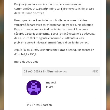
Bonjour, je voulais savoir si d’autres personnes avaient
commandées chez pixartprinting car j’ai envoyé le fichier presse
de raf et ils me disent ça :
Il manque le tracé vectoriel pour la découpe, merci de bien
vouloir télécharger le fichier contenant le tracé pour la découpe.
Rappel: nous avons besoin d’un fichier contenant 2 calques
séparés: 1 pour le graphisme, 1 pour le tracé vectoriel de découpe,
de couleur 100 % magenta et nommé « CutContour ». Ce
problème prévoit nécessairement l’envoi d’un fichier correct.
et puis j’ai mis 140X290 et sur le site ils me disent qu’ils ont besoin
d’un 149,2 X 290,2.
merci de votre aide
28 août 2019 à 9 h 45 min
#850
RÉPONDRE
mayeul
Invité
140,2 X 290,2 pardon