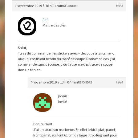
1 septembre 2019 à 18 h 01 min
#853
RÉPONDRE
Raf
Maître des clés
Salut,
Tu as du commander les stickers avec « découpe à la forme »,
auquel cas ils ont besoin du tracé de coupe. Dans mon cas, j’ai
commandé sans découpe, d’ou l’absence des tracé de coupe
dans le fichier.
7 novembre 2019 à 13 h 07 min
#994
RÉPONDRE
johan
Invité
Bonjour Ralf
J’ai un souci sur ma borne. En effet le kick plat, panel,
front panel, etc font 61 cm de large ( trop feignant pour