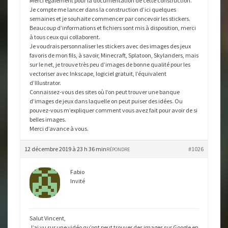
Merci également pour la documentation de cette construction.
Je compte me lancer dans la construction d’ici quelques
semaines et je souhaite commencer par concevoir les stickers.
Beaucoup d’informations et fichiers sont mis à disposition, merci
à tous ceux qui collaborent.
Je voudrais personnaliser les stickers avec des images des jeux
favoris de mon fils, à savoir, Minecraft, Splatoon, Skylanders, mais
sur le net, je trouve très peu d’images de bonne qualité pour les
vectoriser avec Inkscape, logiciel gratuit, l’équivalent
d’Illustrator.
Connaissez-vous des sites où l’on peut trouver une banque
d’images de jeux dans laquelle on peut puiser des idées. Ou
pouvez-vous m’expliquer comment vous avez fait pour avoir de si
belles images.
Merci d’avance à vous.
12 décembre 2019 à 23 h 36 min
#1026
RÉPONDRE
Fabio
Invité
Salut Vincent,
J’ai vu sur une vidéo qu’ont peut trouver des images sur Google en