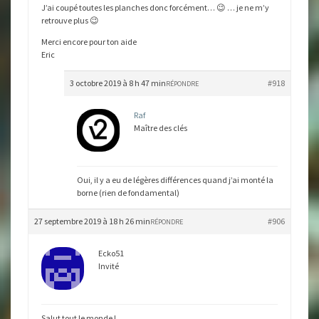
J’ai coupé toutes les planches donc forcément… 😉 … je ne m’y
retrouve plus 😉
Merci encore pour ton aide
Eric
3 octobre 2019 à 8 h 47 min
#918
RÉPONDRE
Raf
Maître des clés
Oui, il y a eu de légères différences quand j’ai monté la
borne (rien de fondamental)
27 septembre 2019 à 18 h 26 min
#906
RÉPONDRE
Ecko51
Invité
Salut tout le monde !