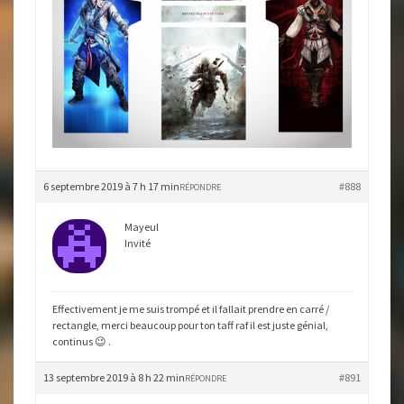
6 septembre 2019 à 7 h 17 min
#888
RÉPONDRE
Mayeul
Invité
Effectivement je me suis trompé et il fallait prendre en carré /
rectangle, merci beaucoup pour ton taff raf il est juste génial,
continus 😉 .
13 septembre 2019 à 8 h 22 min
#891
RÉPONDRE