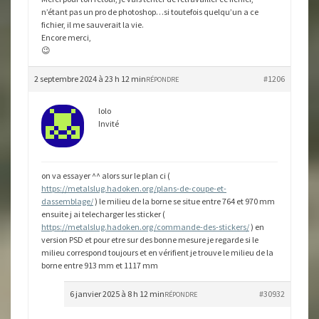
n’étant pas un pro de photoshop…si toutefois quelqu’un a ce
fichier, il me sauverait la vie.
Encore merci,
😉
2 septembre 2024 à 23 h 12 min
#1206
RÉPONDRE
lolo
Invité
on va essayer ^^ alors sur le plan ci (
https://metalslug.hadoken.org/plans-de-coupe-et-
dassemblage/
) le milieu de la borne se situe entre 764 et 970 mm
ensuite j ai telecharger les sticker (
https://metalslug.hadoken.org/commande-des-stickers/
) en
version PSD et pour etre sur des bonne mesure je regarde si le
milieu correspond toujours et en vérifient je trouve le milieu de la
borne entre 913 mm et 1117 mm
6 janvier 2025 à 8 h 12 min
#30932
RÉPONDRE