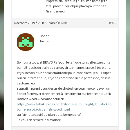
impression. Des que j ai fini ma borne je te
ferai parvenir quelque photo pour ton site.
Grand merci
4 octobre 2019 à 23 h 56 min
#925
RÉPONDRE
Johan
Invité
Bonjour à tous, et BRAVO Raf pour le taff que tu as effectué sur ta
borne!! je suis en train de concevoir la mienne, grace à tes plans,
et j’ai besoin d’une ame charitable pour les stickers. je suis super
nul en informatique, et je ne comprend rien à photoshop, dessin
vectoriel, etc.
Y aurait il parmi vous des as de photoshop pour me concevoir un
fichier à envoyer directement à l’imprimeur sur le theme » Jack
Daniels wood » comme celui ci:
https://www.fabrikborne.com/fr/borne-euro-upright/113-sticker-
borne-euro-jack-daniels-wood.html
au format adapté au plan de la borne de raf.
Je vous en remercie d’avance.