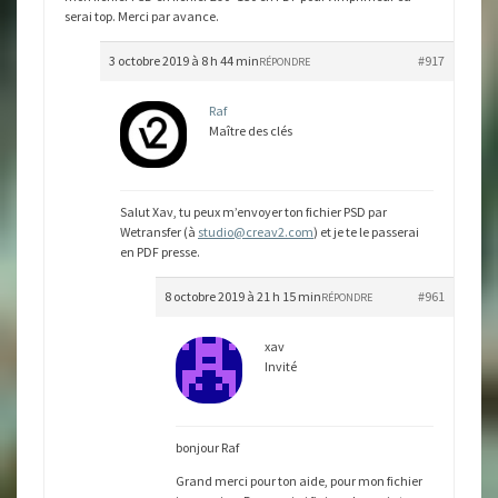
serai top. Merci par avance.
3 octobre 2019 à 8 h 44 min
#917
RÉPONDRE
Raf
Maître des clés
Salut Xav, tu peux m’envoyer ton fichier PSD par
Wetransfer (à
studio@creav2.com
) et je te le passerai
en PDF presse.
8 octobre 2019 à 21 h 15 min
#961
RÉPONDRE
xav
Invité
bonjour Raf
Grand merci pour ton aide, pour mon fichier