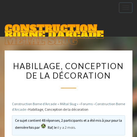
Togg
navig
CONSTRUCTION
BORNE D'ARCADE
METAL SLUG
HABILLAGE,
HABILLAGE, CONCEPTION
CONCEPTION
DE LA DÉCORATION
DE
LA
DÉCORATION
Construction Borne d’Arcade « Métal Slug »
›
Forums
›
Construction Borne
d’Arcade
›
Habillage, Conception de la décoration
Ce sujet contient 48 réponses, 2 participants et a été mis à jour pour la
dernière fois par
Raf
, le
il y a 2 mois
.