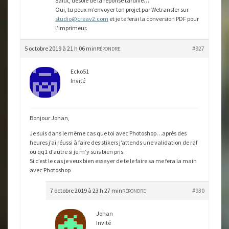
Salut, désolé de la réponse tardive…
Oui, tu peux m’envoyer ton projet par Wetransfer sur
studio@creav2.com
et je te ferai la conversion PDF pour
l’imprimeur.
5 octobre 2019 à 21 h 06 min
#927
RÉPONDRE
Ecko51
Invité
Bonjour Johan,
Je suis dans le même cas que toi avec Photoshop…après des
heures j’ai réussi à faire des stikers j’attends une validation de raf
ou qq1 d’autre si je m’y suis bien pris.
Si c’est le cas je veux bien essayer de te le faire sa me fera la main
avec Photoshop
7 octobre 2019 à 23 h 27 min
#930
RÉPONDRE
Johan
Invité