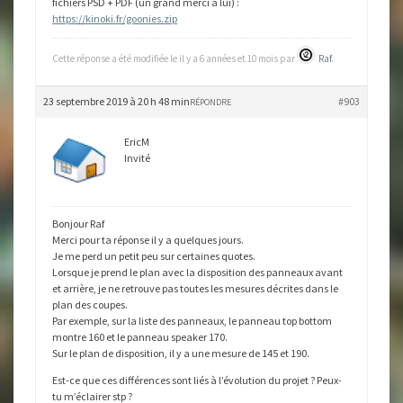
fichiers PSD + PDF (un grand merci à lui) :
https://kinoki.fr/goonies.zip
Cette réponse a été modifiée le il y a 6 années et 10 mois par
Raf
.
23 septembre 2019 à 20 h 48 min
#903
RÉPONDRE
EricM
Invité
Bonjour Raf
Merci pour ta réponse il y a quelques jours.
Je me perd un petit peu sur certaines quotes.
Lorsque je prend le plan avec la disposition des panneaux avant
et arrière, je ne retrouve pas toutes les mesures décrites dans le
plan des coupes.
Par exemple, sur la liste des panneaux, le panneau top bottom
montre 160 et le panneau speaker 170.
Sur le plan de disposition, il y a une mesure de 145 et 190.
Est-ce que ces différences sont liés à l’évolution du projet ? Peux-
tu m’éclairer stp ?