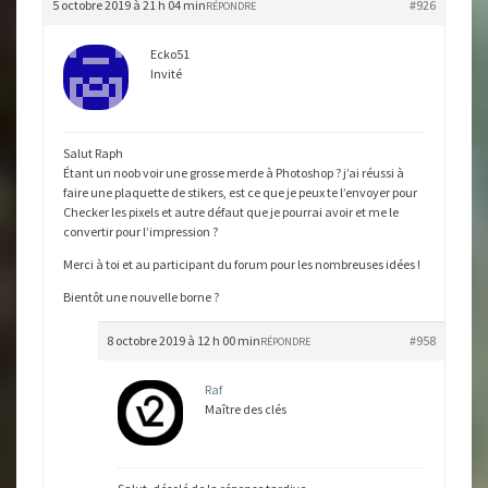
5 octobre 2019 à 21 h 04 min
#926
RÉPONDRE
Ecko51
Invité
Salut Raph
Étant un noob voir une grosse merde à Photoshop ? j’ai réussi à
faire une plaquette de stikers, est ce que je peux te l’envoyer pour
Checker les pixels et autre défaut que je pourrai avoir et me le
convertir pour l’impression ?
Merci à toi et au participant du forum pour les nombreuses idées !
Bientôt une nouvelle borne ?
8 octobre 2019 à 12 h 00 min
#958
RÉPONDRE
Raf
Maître des clés