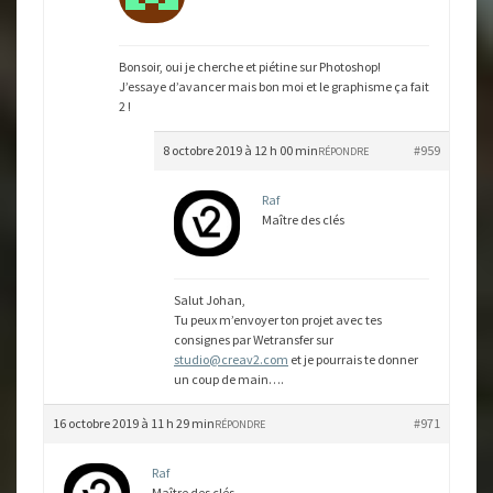
Bonsoir, oui je cherche et piétine sur Photoshop!
J’essaye d’avancer mais bon moi et le graphisme ça fait
2 !
8 octobre 2019 à 12 h 00 min
#959
RÉPONDRE
Raf
Maître des clés
Salut Johan,
Tu peux m’envoyer ton projet avec tes
consignes par Wetransfer sur
studio@creav2.com
et je pourrais te donner
un coup de main….
16 octobre 2019 à 11 h 29 min
#971
RÉPONDRE
Raf
Maître des clés