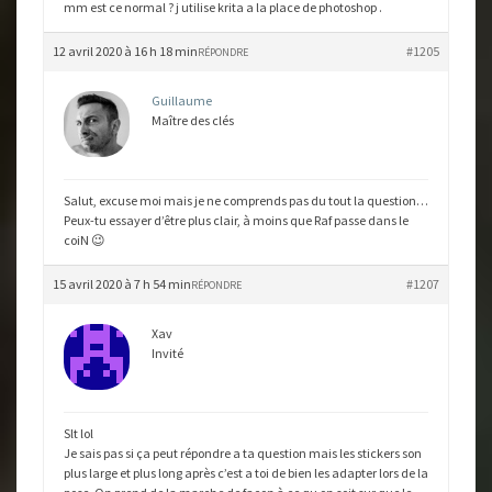
mm est ce normal ? j utilise krita a la place de photoshop .
12 avril 2020 à 16 h 18 min
#1205
RÉPONDRE
Guillaume
Maître des clés
Salut, excuse moi mais je ne comprends pas du tout la question…
Peux-tu essayer d’être plus clair, à moins que Raf passe dans le
coiN 😉
15 avril 2020 à 7 h 54 min
#1207
RÉPONDRE
Xav
Invité
Slt lol
Je sais pas si ça peut répondre a ta question mais les stickers son
plus large et plus long après c’est a toi de bien les adapter lors de la