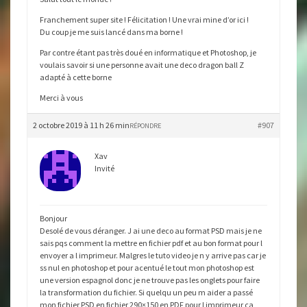
Franchement super site ! Félicitation ! Une vrai mine d’or ici !
Du coup je me suis lancé dans ma borne !
Par contre étant pas très doué en informatique et Photoshop, je
voulais savoir si une personne avait une deco dragon ball Z
adapté à cette borne
Merci à vous
2 octobre 2019 à 11 h 26 min
#907
RÉPONDRE
Xav
Invité
Bonjour
Desolé de vous déranger. J ai une deco au format PSD mais je ne
sais pqs comment la mettre en fichier pdf et au bon format pour l
envoyer a l imprimeur. Malgres le tuto video je n y arrive pas car je
ss nul en photoshop et pour acentué le tout mon photoshop est
une version espagnol donc je ne trouve pas les onglets pour faire
la transformation du fichier. Si quelqu un peu m aider a passé
mon fichier PSD en fichier 290×150 en PDF pour l imprimeur ca