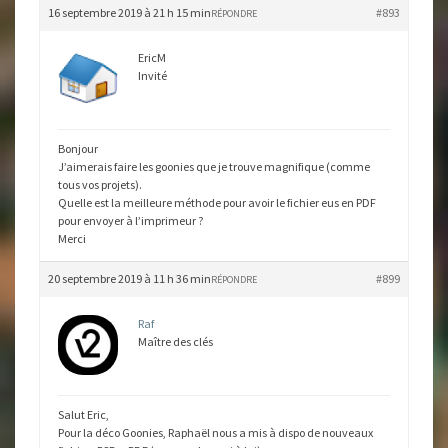
16 septembre 2019 à 21 h 15 min
#893
RÉPONDRE
EricM
Invité
Bonjour
J’aimerais faire les goonies que je trouve magnifique (comme
tous vos projets).
Quelle est la meilleure méthode pour avoir le fichier eus en PDF
pour envoyer à l’imprimeur ?
Merci
20 septembre 2019 à 11 h 36 min
#899
RÉPONDRE
Raf
Maître des clés
Salut Eric,
Pour la déco Goonies, Raphaël nous a mis à dispo de nouveaux