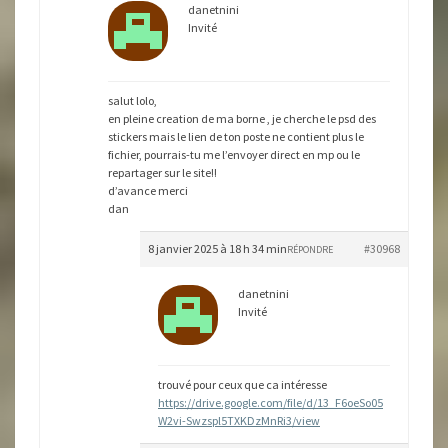
danetnini
Invité
salut lolo,
en pleine creation de ma borne , je cherche le psd des
stickers mais le lien de ton poste ne contient plus le
fichier, pourrais-tu me l’envoyer direct en mp ou le
repartager sur le site!!
d’avance merci
dan
8 janvier 2025 à 18 h 34 min
#30968
RÉPONDRE
danetnini
Invité
trouvé pour ceux que ca intéresse
https://drive.google.com/file/d/13_F6oeSo05
W2vi-Swzspl5TXKDzMnRi3/view