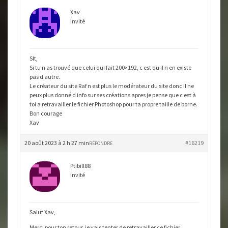
Xav
Invité
Slt,
Si tu n as trouvé que celui qui fait 200×192, c est qu il n en existe
pas d autre.
Le créateur du site Raf n est plus le modérateur du site donc il ne
peux plus donné d info sur ses créations apres je pense que c est à
toi a retravailler le fichier Photoshop pour ta propre taille de borne.
Bon courage
Xav
20 août 2023 à 2 h 27 min
#16219
RÉPONDRE
Ptibill88
Invité
Salut Xav,
Merci pour ton retour, je vais tenter de retravailler ce fichier,