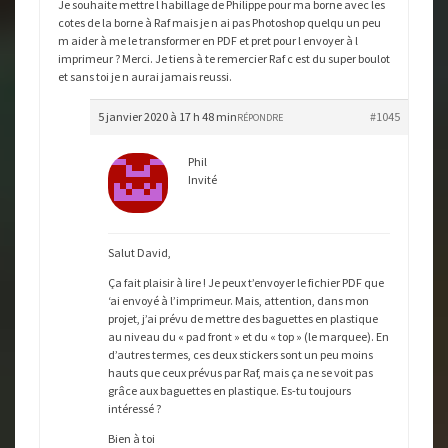
Je souhaite mettre l habillage de Philippe pour ma borne avec les
cotes de la borne à Raf mais je n ai pas Photoshop quelqu un peu
m aider à me le transformer en PDF et pret pour l envoyer à l
imprimeur ? Merci. Je tiens à te remercier Raf c est du super boulot
et sans toi je n aurai jamais reussi.
5 janvier 2020 à 17 h 48 min
#1045
RÉPONDRE
Phil
Invité
Salut David,
Ça fait plaisir à lire ! Je peux t’envoyer le fichier PDF que
‘ai envoyé à l’imprimeur. Mais, attention, dans mon
projet, j’ai prévu de mettre des baguettes en plastique
au niveau du « pad front » et du « top » (le marquee). En
d’autres termes, ces deux stickers sont un peu moins
hauts que ceux prévus par Raf, mais ça ne se voit pas
grâce aux baguettes en plastique. Es-tu toujours
intéressé ?
Bien à toi