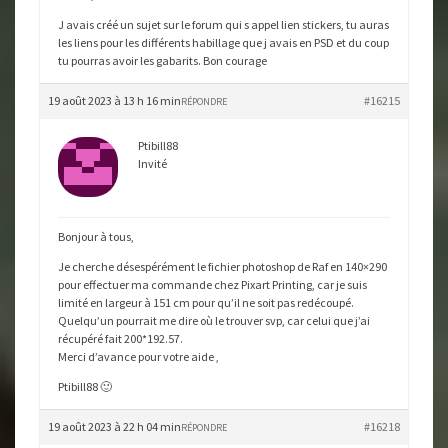
J avais créé un sujet sur le forum qui s appel lien stickers, tu auras
les liens pour les différents habillage que j avais en PSD et du coup
tu pourras avoir les gabarits. Bon courage
19 août 2023 à 13 h 16 min
#16215
RÉPONDRE
Ptibill88
Invité
Bonjour à tous,
Je cherche désespérément le fichier photoshop de Raf en 140×290
pour effectuer ma commande chez Pixart Printing, car je suis
limité en largeur à 151 cm pour qu’il ne soit pas redécoupé.
Quelqu’un pourrait me dire où le trouver svp, car celui que j’ai
récupéré fait 200*192.57.
Merci d’avance pour votre aide ,
Ptibill88 🙂
19 août 2023 à 22 h 04 min
#16218
RÉPONDRE