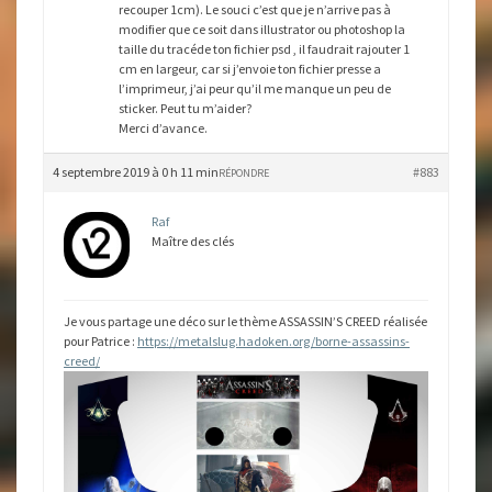
recouper 1cm). Le souci c’est que je n’arrive pas à
modifier que ce soit dans illustrator ou photoshop la
taille du tracéde ton fichier psd , il faudrait rajouter 1
cm en largeur, car si j’envoie ton fichier presse a
l’imprimeur, j’ai peur qu’il me manque un peu de
sticker. Peut tu m’aider?
Merci d’avance.
4 septembre 2019 à 0 h 11 min
#883
RÉPONDRE
Raf
Maître des clés
Je vous partage une déco sur le thème ASSASSIN’S CREED réalisée
pour Patrice :
https://metalslug.hadoken.org/borne-assassins-
creed/