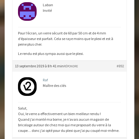
Laban
Invité
Pour l’écran, un verre sécurit de 60 par 50 cm et de 4 mm
d’épaisseur est parfait. Cela se raye moins que le plexi et est à
peine plus cher.
Le rendu est plus sympa aussi que le plexi.
13 septembre 2019 à 8 h 41 min
#892
RÉPONDRE
Raf
Maître des clés
Salut,
Oui, le verre a effectivement un bien meilleur rendu !
Quand j’ai monté ma borne, je n’avais aucun magasin de
bricolage autour de chez moi qui me proposait du verre à la
coupe… donc j’ai opté pour du plexi que j’ai pu coupé moi-même.