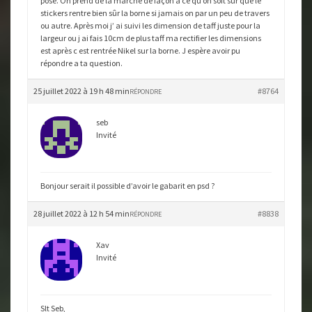
pose. On prend de la marche de façon à ce qu on soit sur que le
stickers rentre bien sûr la borne si jamais on par un peu de travers
ou autre. Après moi j’ ai suivi les dimension de taff juste pour la
largeur ou j ai fais 10cm de plus taff ma rectifier les dimensions
est après c est rentrée Nikel sur la borne. J espère avoir pu
répondre a ta question.
25 juillet 2022 à 19 h 48 min
#8764
RÉPONDRE
seb
Invité
Bonjour serait il possible d’avoir le gabarit en psd ?
28 juillet 2022 à 12 h 54 min
#8838
RÉPONDRE
Xav
Invité
Slt Seb,