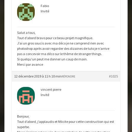
Fabio
Invité
Salut a tous,
Tout d’abord bravo pour ce beau projet magnifique.
J’ai un gros soucis avec ma déco je ne comprend rien avec
photoshop après avoir regarder des dizaines de tuto je n’arrive
pas a concevoir ma déco sur le thème de stranger things.
Si quelqu’un peut me donner un coup de main.
Merci par avance
12 décembre 2019 à 11 h 10 min
#1025
RÉPONDRE
vincent pierre
Invité
Bonjour,
Tout d’abord, j’applaudis et félicite pour cette construction qui est
superbe.