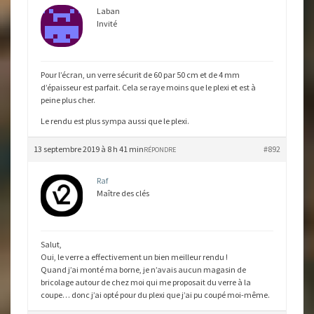
Laban
Invité
Pour l’écran, un verre sécurit de 60 par 50 cm et de 4 mm
d’épaisseur est parfait. Cela se raye moins que le plexi et est à
peine plus cher.
Le rendu est plus sympa aussi que le plexi.
13 septembre 2019 à 8 h 41 min
#892
RÉPONDRE
Raf
Maître des clés
Salut,
Oui, le verre a effectivement un bien meilleur rendu !
Quand j’ai monté ma borne, je n’avais aucun magasin de
bricolage autour de chez moi qui me proposait du verre à la
coupe… donc j’ai opté pour du plexi que j’ai pu coupé moi-même.