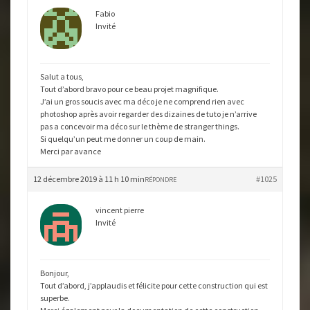
Fabio
Invité
Salut a tous,
Tout d’abord bravo pour ce beau projet magnifique.
J’ai un gros soucis avec ma déco je ne comprend rien avec
photoshop après avoir regarder des dizaines de tuto je n’arrive
pas a concevoir ma déco sur le thème de stranger things.
Si quelqu’un peut me donner un coup de main.
Merci par avance
12 décembre 2019 à 11 h 10 min
#1025
RÉPONDRE
vincent pierre
Invité
Bonjour,
Tout d’abord, j’applaudis et félicite pour cette construction qui est
superbe.