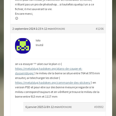
n’étant pas un pro de photoshop…si toutefois quelqu’un a ce
fichier, il me sauverait la vie.
Encore merci,
😉
2 septembre 2024 à 23 h 12 min
#1206
RÉPONDRE
lolo
Invité
on va essayer ^^ alors sur le plan ci (
https://metalslug.hadoken.org/plans-de-coupe-et-
dassemblage/
) le milieu de la borne se situe entre 764 et 970 mm
ensuite j ai telecharger les sticker (
https://metalslug.hadoken.org/commande-des-stickers/
) en
version PSD et pour etre sur des bonne mesure je regarde si le
milieu correspond toujours et en vérifient je trouve le milieu de la
borne entre 913 mm et 1117 mm
6 janvier 2025 à 8 h 12 min
#30932
RÉPONDRE