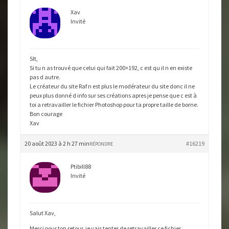
Xav
Invité
Slt,
Si tu n as trouvé que celui qui fait 200×192, c est qu il n en existe
pas d autre.
Le créateur du site Raf n est plus le modérateur du site donc il ne
peux plus donné d info sur ses créations apres je pense que c est à
toi a retravailler le fichier Photoshop pour ta propre taille de borne.
Bon courage
Xav
20 août 2023 à 2 h 27 min
#16219
RÉPONDRE
Ptibill88
Invité
Salut Xav,
Merci pour ton retour, je vais tenter de retravailler ce fichier,