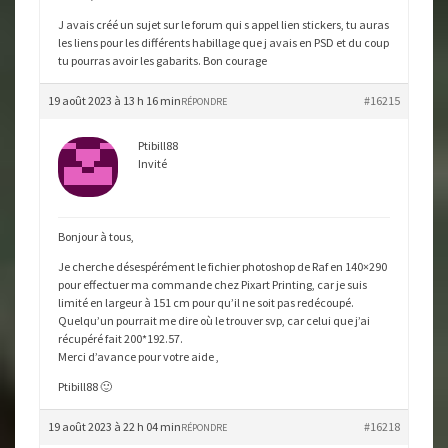
J avais créé un sujet sur le forum qui s appel lien stickers, tu auras
les liens pour les différents habillage que j avais en PSD et du coup
tu pourras avoir les gabarits. Bon courage
19 août 2023 à 13 h 16 min
#16215
RÉPONDRE
Ptibill88
Invité
Bonjour à tous,
Je cherche désespérément le fichier photoshop de Raf en 140×290
pour effectuer ma commande chez Pixart Printing, car je suis
limité en largeur à 151 cm pour qu’il ne soit pas redécoupé.
Quelqu’un pourrait me dire où le trouver svp, car celui que j’ai
récupéré fait 200*192.57.
Merci d’avance pour votre aide ,
Ptibill88 🙂
19 août 2023 à 22 h 04 min
#16218
RÉPONDRE