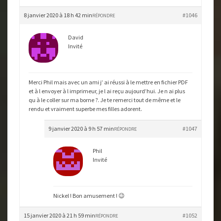
8 janvier 2020 à 18 h 42 min
#1046
RÉPONDRE
David
Invité
Merci Phil mais avec un ami j’ ai réussi à le mettre en fichier PDF
et à l envoyer à l imprimeur, je l ai reçu aujourd’hui. Je n ai plus
qu à le coller sur ma borne ?. Je te remerci tout de même et le
rendu et vraiment superbe mes filles adorent.
9 janvier 2020 à 9 h 57 min
#1047
RÉPONDRE
Phil
Invité
Nickel ! Bon amusement ! 😉
15 janvier 2020 à 21 h 59 min
#1052
RÉPONDRE