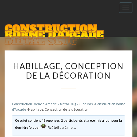
Togg
navig
CONSTRUCTION
BORNE D'ARCADE
METAL SLUG
HABILLAGE,
HABILLAGE, CONCEPTION
CONCEPTION
DE LA DÉCORATION
DE
LA
DÉCORATION
Construction Borne d’Arcade « Métal Slug »
›
Forums
›
Construction Borne
d’Arcade
›
Habillage, Conception de la décoration
Ce sujet contient 48 réponses, 2 participants et a été mis à jour pour la
dernière fois par
Raf
, le
il y a 2 mois
.