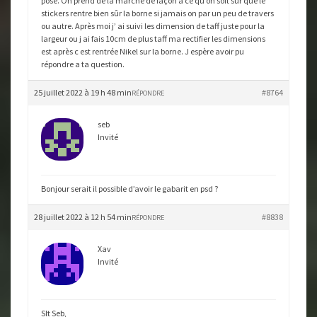
pose. On prend de la marche de façon à ce qu on soit sur que le
stickers rentre bien sûr la borne si jamais on par un peu de travers
ou autre. Après moi j’ ai suivi les dimension de taff juste pour la
largeur ou j ai fais 10cm de plus taff ma rectifier les dimensions
est après c est rentrée Nikel sur la borne. J espère avoir pu
répondre a ta question.
25 juillet 2022 à 19 h 48 min
#8764
RÉPONDRE
seb
Invité
Bonjour serait il possible d’avoir le gabarit en psd ?
28 juillet 2022 à 12 h 54 min
#8838
RÉPONDRE
Xav
Invité
Slt Seb,