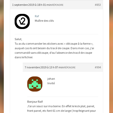
1 septembre 2019 à 18 h 01 min
#853
RÉPONDRE
Raf
Maître des clés
Salut,
Tu as du commander les stickers avec « découpe à la forme »,
auquel cas ils ont besoin du tracé de coupe. Dans mon cas, j’ai
commandé sans découpe, d’ou l’absence des tracé de coupe
dans le fichier.
7 novembre 2019 à 13 h 07 min
#994
RÉPONDRE
johan
Invité
Bonjour Ralf
J’ai un souci sur ma borne. En effet le kick plat, panel,
front panel, etc font 61 cm de large ( trop feignant pour