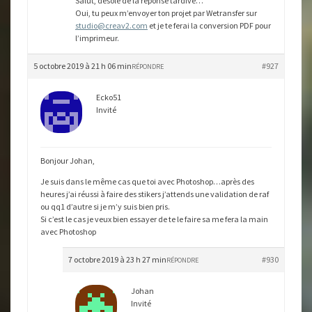
Salut, désolé de la réponse tardive…
Oui, tu peux m’envoyer ton projet par Wetransfer sur
studio@creav2.com
et je te ferai la conversion PDF pour
l’imprimeur.
5 octobre 2019 à 21 h 06 min
#927
RÉPONDRE
Ecko51
Invité
Bonjour Johan,
Je suis dans le même cas que toi avec Photoshop…après des
heures j’ai réussi à faire des stikers j’attends une validation de raf
ou qq1 d’autre si je m’y suis bien pris.
Si c’est le cas je veux bien essayer de te le faire sa me fera la main
avec Photoshop
7 octobre 2019 à 23 h 27 min
#930
RÉPONDRE
Johan
Invité