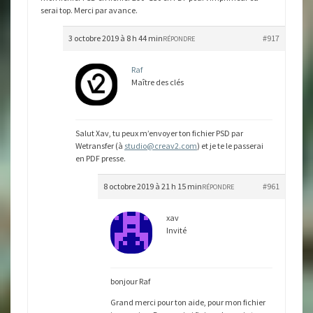
serai top. Merci par avance.
3 octobre 2019 à 8 h 44 min
#917
RÉPONDRE
Raf
Maître des clés
Salut Xav, tu peux m’envoyer ton fichier PSD par
Wetransfer (à
studio@creav2.com
) et je te le passerai
en PDF presse.
8 octobre 2019 à 21 h 15 min
#961
RÉPONDRE
xav
Invité
bonjour Raf
Grand merci pour ton aide, pour mon fichier