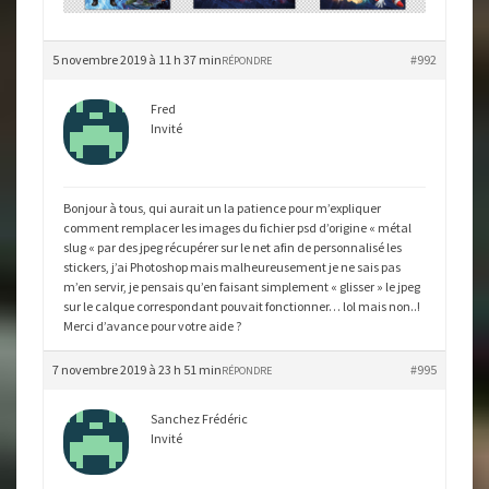
5 novembre 2019 à 11 h 37 min
#992
RÉPONDRE
Fred
Invité
Bonjour à tous, qui aurait un la patience pour m’expliquer
comment remplacer les images du fichier psd d’origine « métal
slug « par des jpeg récupérer sur le net afin de personnalisé les
stickers, j’ai Photoshop mais malheureusement je ne sais pas
m’en servir, je pensais qu’en faisant simplement « glisser » le jpeg
sur le calque correspondant pouvait fonctionner… lol mais non..!
Merci d’avance pour votre aide ?
7 novembre 2019 à 23 h 51 min
#995
RÉPONDRE
Sanchez Frédéric
Invité