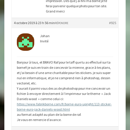
impression. Des que j ai fini ma borne je te
ferai parvenir quelque photo pour ton site.
Grand merci
4 octobre 2019 à 23 h 56 min
#925
RÉPONDRE
Johan
Invité
Bonjour à tous, et BRAVO Raf pour le taff que tu as effectué sur ta
borne!! je suis en train de concevoir la mienne, grace à tes plans,
et j’ai besoin d’une ame charitable pour les stickers. je suis super
nul en informatique, et je ne comprend rien à photoshop, dessin
vectoriel, etc.
Y aurait il parmi vous des as de photoshop pour me concevoir un
fichier à envoyer directement à l’imprimeur sur le theme » Jack
Daniels wood » comme celui ci:
https://www.fabrikborne.com/fr/borne-euro-upright/113-sticker-
borne-euro-jack-daniels-wood.html
au format adapté au plan de la borne de raf.
Je vous en remercie d’avance.