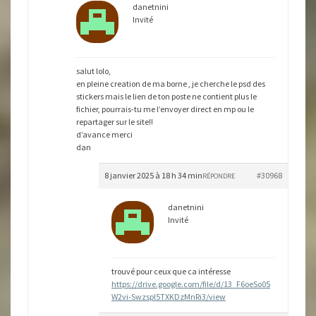
danetnini
Invité
salut lolo,
en pleine creation de ma borne , je cherche le psd des
stickers mais le lien de ton poste ne contient plus le
fichier, pourrais-tu me l’envoyer direct en mp ou le
repartager sur le site!!
d’avance merci
dan
8 janvier 2025 à 18 h 34 min
#30968
RÉPONDRE
danetnini
Invité
trouvé pour ceux que ca intéresse
https://drive.google.com/file/d/13_F6oeSo05
W2vi-Swzspl5TXKDzMnRi3/view