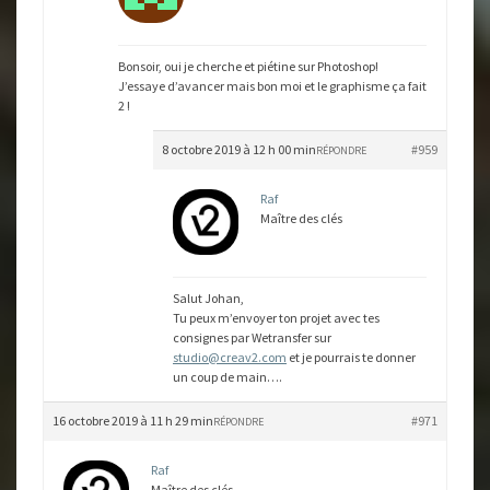
Bonsoir, oui je cherche et piétine sur Photoshop!
J’essaye d’avancer mais bon moi et le graphisme ça fait
2 !
8 octobre 2019 à 12 h 00 min
#959
RÉPONDRE
Raf
Maître des clés
Salut Johan,
Tu peux m’envoyer ton projet avec tes
consignes par Wetransfer sur
studio@creav2.com
et je pourrais te donner
un coup de main….
16 octobre 2019 à 11 h 29 min
#971
RÉPONDRE
Raf
Maître des clés