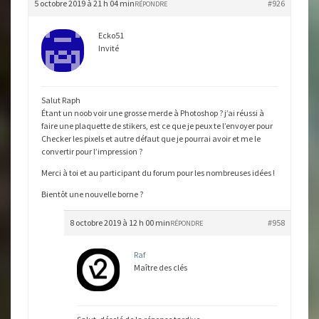
5 octobre 2019 à 21 h 04 min
#926
RÉPONDRE
Ecko51
Invité
Salut Raph
Étant un noob voir une grosse merde à Photoshop ? j’ai réussi à
faire une plaquette de stikers, est ce que je peux te l’envoyer pour
Checker les pixels et autre défaut que je pourrai avoir et me le
convertir pour l’impression ?
Merci à toi et au participant du forum pour les nombreuses idées !
Bientôt une nouvelle borne ?
8 octobre 2019 à 12 h 00 min
#958
RÉPONDRE
Raf
Maître des clés