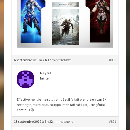
6 septembre 2019 à 7 h 17 min
#888
RÉPONDRE
Mayeul
Invité
Effectivement je me suis trompé et il fallait prendre en carré /
rectangle, merci beaucoup pour ton taff raf il est juste génial,
continus 😉 .
13 septembre 2019 à 8 h 22 min
#891
RÉPONDRE