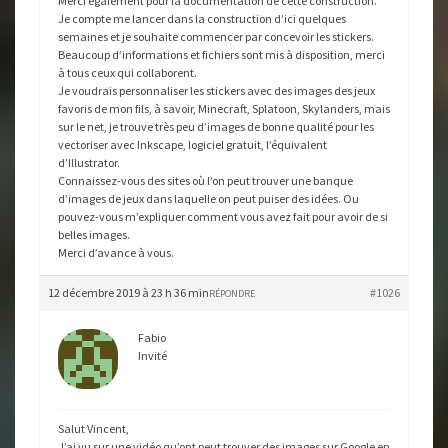
Merci également pour la documentation de cette construction.
Je compte me lancer dans la construction d’ici quelques
semaines et je souhaite commencer par concevoir les stickers.
Beaucoup d’informations et fichiers sont mis à disposition, merci
à tous ceux qui collaborent.
Je voudrais personnaliser les stickers avec des images des jeux
favoris de mon fils, à savoir, Minecraft, Splatoon, Skylanders, mais
sur le net, je trouve très peu d’images de bonne qualité pour les
vectoriser avec Inkscape, logiciel gratuit, l’équivalent
d’Illustrator.
Connaissez-vous des sites où l’on peut trouver une banque
d’images de jeux dans laquelle on peut puiser des idées. Ou
pouvez-vous m’expliquer comment vous avez fait pour avoir de si
belles images.
Merci d’avance à vous.
12 décembre 2019 à 23 h 36 min
#1026
RÉPONDRE
Fabio
Invité
Salut Vincent,
J’ai vu sur une vidéo qu’ont peut trouver des images sur Google en