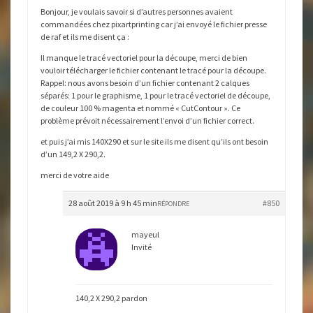
Bonjour, je voulais savoir si d’autres personnes avaient
commandées chez pixartprinting car j’ai envoyé le fichier presse
de raf et ils me disent ça :
Il manque le tracé vectoriel pour la découpe, merci de bien
vouloir télécharger le fichier contenant le tracé pour la découpe.
Rappel: nous avons besoin d’un fichier contenant 2 calques
séparés: 1 pour le graphisme, 1 pour le tracé vectoriel de découpe,
de couleur 100 % magenta et nommé « CutContour ». Ce
problème prévoit nécessairement l’envoi d’un fichier correct.
et puis j’ai mis 140X290 et sur le site ils me disent qu’ils ont besoin
d’un 149,2 X 290,2.
merci de votre aide
28 août 2019 à 9 h 45 min
#850
RÉPONDRE
mayeul
Invité
140,2 X 290,2 pardon