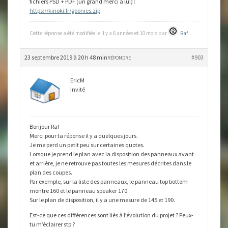
fichiers PSD + PDF (un grand merci à lui) :
https://kinoki.fr/goonies.zip
Cette réponse a été modifiée le il y a 6 années et 10 mois par
Raf
.
23 septembre 2019 à 20 h 48 min
#903
RÉPONDRE
EricM
Invité
Bonjour Raf
Merci pour ta réponse il y a quelques jours.
Je me perd un petit peu sur certaines quotes.
Lorsque je prend le plan avec la disposition des panneaux avant
et arrière, je ne retrouve pas toutes les mesures décrites dans le
plan des coupes.
Par exemple, sur la liste des panneaux, le panneau top bottom
montre 160 et le panneau speaker 170.
Sur le plan de disposition, il y a une mesure de 145 et 190.
Est-ce que ces différences sont liés à l’évolution du projet ? Peux-
tu m’éclairer stp ?