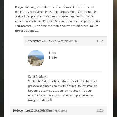
Bonjour à tous, j’ai finalement réussi à modifier le fichier psd
original avec des image DBZ afin de personnalisé la borne, j’en
arrive à l’impression mais j’aurais réellement besoin d’aide
concernant le fichier PDF PRESSE afin de pouvoir l’imprimer d’un
seul morceau, une âme charitable pourrait m’aider svp ! milles
merci d’avance…
9 décembre 2019 à 22 h 04 min
#1023
RÉPONDRE
Ludo
Invité
Salut Frédéric,
Sur le site PixArtPrinting ils fournissent un gabarit pdf
presse à la dimension que tu désires (150cm max en
largeur, autant que tu veux en hauteur). Tu peux
ensuite l’ouvrir avec photoshop et copier coller tes
images dedans 😉
10 décembre 2019 à 20 h 35 min
#1024
RÉPONDRE