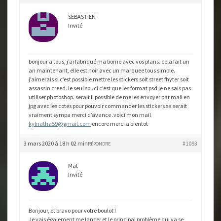
SEBASTIEN
Invité
bonjour a tous, j’ai fabriqué ma borne avec vos plans. cela fait un
an maintenant, elle est noir avec un marquee tous simple.
j’aimerais si c’est possible mettre les stickers soit street fhyter soit
assassin creed. le seul souci c’est que les format psd je ne sais pas
utiliser photoshop. serait il possible de me les envoyer par mail en
jpg avec les cotes pour pouvoir commander les stickers sa serait
vraiment sympa merci d’avance .voici mon mail
kylnatha59@gmail.com
encore merci a bientot
3 mars 2020 à 18 h 02 min
#1093
RÉPONDRE
Mat
Invité
Bonjour, et bravo pour votre boulot !
Je vais également me lancer et le principal problème qui va se