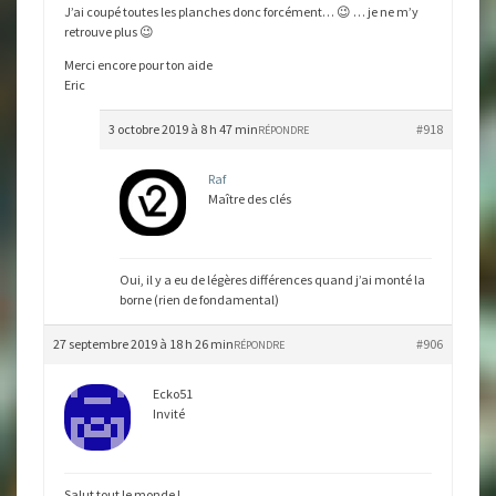
J’ai coupé toutes les planches donc forcément… 😉 … je ne m’y
retrouve plus 😉
Merci encore pour ton aide
Eric
3 octobre 2019 à 8 h 47 min
#918
RÉPONDRE
Raf
Maître des clés
Oui, il y a eu de légères différences quand j’ai monté la
borne (rien de fondamental)
27 septembre 2019 à 18 h 26 min
#906
RÉPONDRE
Ecko51
Invité
Salut tout le monde !