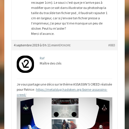
recouper 1cm). Le souci c’est que je n’arrive pas à
modifier que ce soit dans illustrator ou photoshop la
taille du tracéde ton fichier psd , il faudrait rajouter 1
cm en largeur, car si j’envoie ton fichier presse a
l’imprimeur, j’ai peur qu’il me manque un peu de
sticker. Peut tu m’aider?
Merci d’avance.
4 septembre 2019 à 0 h 11 min
#883
RÉPONDRE
Raf
Maître des clés
Je vous partage une déco sur le thème ASSASSIN’S CREED réalisée
pour Patrice :
https://metalslug.hadoken.org/borne-assassins-
creed/