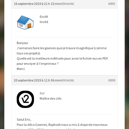
16 septembre 2019 à 21 h 15 min
#893
RÉPONDRE
EricM
Invité
Bonjour
J’aimerais faire les goonies que je trouve magnifique (comme
tous vos projets).
Quelle est la meilleure méthode pour avoir le fichier eus en PDF
pour envoyer à l’imprimeur ?
Merci
20 septembre 2019 à 11 h 36 min
#899
RÉPONDRE
Raf
Maître des clés
Salut Eric,
Pour la déco Goonies, Raphaël nous a mis à dispo de nouveaux