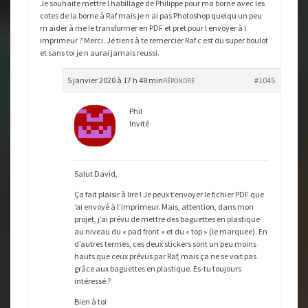
Je souhaite mettre l habillage de Philippe pour ma borne avec les
cotes de la borne à Raf mais je n ai pas Photoshop quelqu un peu
m aider à me le transformer en PDF et pret pour l envoyer à l
imprimeur ? Merci. Je tiens à te remercier Raf c est du super boulot
et sans toi je n aurai jamais reussi.
5 janvier 2020 à 17 h 48 min
#1045
RÉPONDRE
Phil
Invité
Salut David,
Ça fait plaisir à lire ! Je peux t’envoyer le fichier PDF que
‘ai envoyé à l’imprimeur. Mais, attention, dans mon
projet, j’ai prévu de mettre des baguettes en plastique
au niveau du « pad front » et du « top » (le marquee). En
d’autres termes, ces deux stickers sont un peu moins
hauts que ceux prévus par Raf, mais ça ne se voit pas
grâce aux baguettes en plastique. Es-tu toujours
intéressé ?
Bien à toi