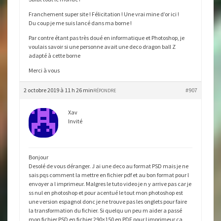
Franchement super site ! Félicitation ! Une vrai mine d’or ici !
Du coup je me suis lancé dans ma borne !
Par contre étant pas très doué en informatique et Photoshop, je
voulais savoir si une personne avait une deco dragon ball Z
adapté à cette borne
Merci à vous
2 octobre 2019 à 11 h 26 min
#907
RÉPONDRE
Xav
Invité
Bonjour
Desolé de vous déranger. J ai une deco au format PSD mais je ne
sais pqs comment la mettre en fichier pdf et au bon format pour l
envoyer a l imprimeur. Malgres le tuto video je n y arrive pas car je
ss nul en photoshop et pour acentué le tout mon photoshop est
une version espagnol donc je ne trouve pas les onglets pour faire
la transformation du fichier. Si quelqu un peu m aider a passé
mon fichier PSD en fichier 290×150 en PDF pour l imprimeur ca