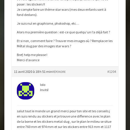
poser : les stickers !!
Je compte faire un thème star wars (mes deux enfants sont à
fond dedans).
Je suis nul en graphisme, photoshop, etc…
Alors ma première question : est-ce que quelqu’un l’a déjà fait ?
Et si non, comment faire ? Trouver mes images où ? Remplacer les
Métal slug par des images star wars ?
Bref, help me please !
Merci d’avance
11 avril 2020 à 18 h 51 min
#1204
RÉPONDRE
lolo
Invité
salut tout le monde un grand merci pour ton site et tes conseils j
en suis rendu au stickers et je trouve une difference avec le plan
de la borne et les stickers metal slug , sur le plan le milieu se situe
entre 760 mm et 974 mm et sur les stickers entre 913 mm et 1117