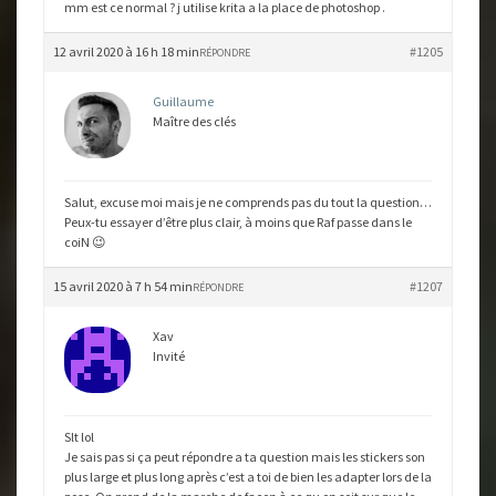
mm est ce normal ? j utilise krita a la place de photoshop .
12 avril 2020 à 16 h 18 min
#1205
RÉPONDRE
Guillaume
Maître des clés
Salut, excuse moi mais je ne comprends pas du tout la question…
Peux-tu essayer d’être plus clair, à moins que Raf passe dans le
coiN 😉
15 avril 2020 à 7 h 54 min
#1207
RÉPONDRE
Xav
Invité
Slt lol
Je sais pas si ça peut répondre a ta question mais les stickers son
plus large et plus long après c’est a toi de bien les adapter lors de la