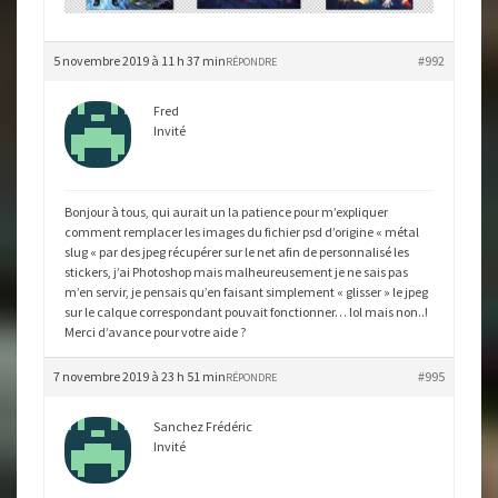
5 novembre 2019 à 11 h 37 min
#992
RÉPONDRE
Fred
Invité
Bonjour à tous, qui aurait un la patience pour m’expliquer
comment remplacer les images du fichier psd d’origine « métal
slug « par des jpeg récupérer sur le net afin de personnalisé les
stickers, j’ai Photoshop mais malheureusement je ne sais pas
m’en servir, je pensais qu’en faisant simplement « glisser » le jpeg
sur le calque correspondant pouvait fonctionner… lol mais non..!
Merci d’avance pour votre aide ?
7 novembre 2019 à 23 h 51 min
#995
RÉPONDRE
Sanchez Frédéric
Invité