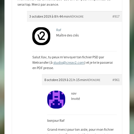
serai top. Merci par avance.
3 octobre 2019 à 8 h 44 min
#917
RÉPONDRE
Raf
Maître des clés
Salut Xav, tu peux m’envoyer ton fichier PSD par
Wetransfer (à
studio@creav2.com
) et je te le passerai
en PDF presse.
8 octobre 2019 à 21 h 15 min
#961
RÉPONDRE
xav
Invité
bonjour Raf
Grand merci pour ton aide, pour mon fichier