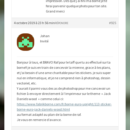
impression. Des que j ai fini ma borne je te
ferai parvenir quelque photo pour ton site.
Grand merci
4 octobre 2019 à 23 h 56 min
#925
RÉPONDRE
Johan
Invité
Bonjour à tous, et BRAVO Raf pour le taff que tu as effectué sur ta
borne!! je suis en train de concevoir la mienne, grace à tes plans,
et j’ai besoin d’une ame charitable pour les stickers. je suis super
nul en informatique, et je ne comprend rien à photoshop, dessin
vectoriel, etc.
Y aurait il parmi vous des as de photoshop pour me concevoir un
fichier à envoyer directement à l’imprimeur sur le theme » Jack
Daniels wood » comme celui ci:
https://www.fabrikborne.com/fr/borne-euro-upright/113-sticker-
borne-euro-jack-daniels-wood.html
au format adapté au plan de la borne de raf.
Je vous en remercie d’avance.