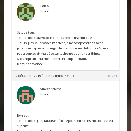
Fabio
Invité
Salut a tous,
Tout d’abord bravo pour ce beau projet magnifique.
J’ai un gros soucis avec ma déco je ne comprend rien avec
photoshop après avoir regarder des dizaines de tuto je n’arrive
pas a concevoir ma déco sur le thème de stranger things.
Si quelqu’un peut me donner un coup de main.
Merci par avance
12 décembre 2019 à 11 h 10 min
#1025
RÉPONDRE
vincent pierre
Invité
Bonjour,
Tout d’abord, j’applaudis et félicite pour cette construction qui est
superbe.