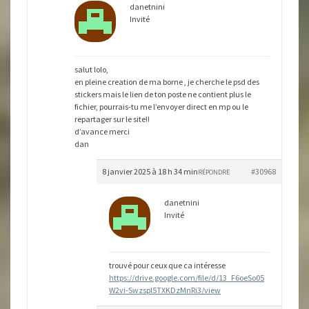
danetnini
Invité
salut lolo,
en pleine creation de ma borne , je cherche le psd des
stickers mais le lien de ton poste ne contient plus le
fichier, pourrais-tu me l’envoyer direct en mp ou le
repartager sur le site!!
d’avance merci
dan
8 janvier 2025 à 18 h 34 min
#30968
RÉPONDRE
danetnini
Invité
trouvé pour ceux que ca intéresse
https://drive.google.com/file/d/13_F6oeSo05
W2vi-Swzspl5TXKDzMnRi3/view