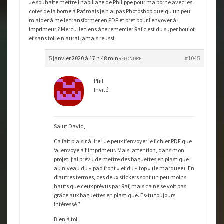
Je souhaite mettre l habillage de Philippe pour ma borne avec les
cotes de la borne à Raf mais je n ai pas Photoshop quelqu un peu
m aider à me le transformer en PDF et pret pour l envoyer à l
imprimeur ? Merci. Je tiens à te remercier Raf c est du super boulot
et sans toi je n aurai jamais reussi.
5 janvier 2020 à 17 h 48 min
#1045
RÉPONDRE
Phil
Invité
Salut David,
Ça fait plaisir à lire ! Je peux t’envoyer le fichier PDF que
‘ai envoyé à l’imprimeur. Mais, attention, dans mon
projet, j’ai prévu de mettre des baguettes en plastique
au niveau du « pad front » et du « top » (le marquee). En
d’autres termes, ces deux stickers sont un peu moins
hauts que ceux prévus par Raf, mais ça ne se voit pas
grâce aux baguettes en plastique. Es-tu toujours
intéressé ?
Bien à toi