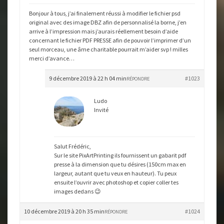
Bonjour à tous, j’ai finalement réussi à modifier le fichier psd
original avec des image DBZ afin de personnalisé la borne, j’en
arrive à l’impression mais j’aurais réellement besoin d’aide
concernant le fichier PDF PRESSE afin de pouvoir l’imprimer d’un
seul morceau, une âme charitable pourrait m’aider svp ! milles
merci d’avance…
9 décembre 2019 à 22 h 04 min
#1023
RÉPONDRE
Ludo
Invité
Salut Frédéric,
Sur le site PixArtPrinting ils fournissent un gabarit pdf
presse à la dimension que tu désires (150cm max en
largeur, autant que tu veux en hauteur). Tu peux
ensuite l’ouvrir avec photoshop et copier coller tes
images dedans 😉
10 décembre 2019 à 20 h 35 min
#1024
RÉPONDRE