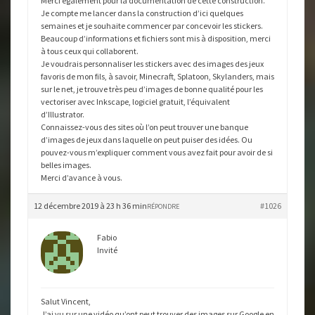
Merci également pour la documentation de cette construction.
Je compte me lancer dans la construction d’ici quelques
semaines et je souhaite commencer par concevoir les stickers.
Beaucoup d’informations et fichiers sont mis à disposition, merci
à tous ceux qui collaborent.
Je voudrais personnaliser les stickers avec des images des jeux
favoris de mon fils, à savoir, Minecraft, Splatoon, Skylanders, mais
sur le net, je trouve très peu d’images de bonne qualité pour les
vectoriser avec Inkscape, logiciel gratuit, l’équivalent
d’Illustrator.
Connaissez-vous des sites où l’on peut trouver une banque
d’images de jeux dans laquelle on peut puiser des idées. Ou
pouvez-vous m’expliquer comment vous avez fait pour avoir de si
belles images.
Merci d’avance à vous.
12 décembre 2019 à 23 h 36 min
#1026
RÉPONDRE
Fabio
Invité
Salut Vincent,
J’ai vu sur une vidéo qu’ont peut trouver des images sur Google en