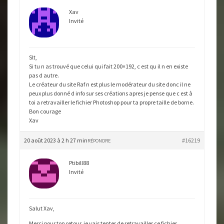
Xav
Invité
Slt,
Si tu n as trouvé que celui qui fait 200×192, c est qu il n en existe
pas d autre.
Le créateur du site Raf n est plus le modérateur du site donc il ne
peux plus donné d info sur ses créations apres je pense que c est à
toi a retravailler le fichier Photoshop pour ta propre taille de borne.
Bon courage
Xav
20 août 2023 à 2 h 27 min
#16219
RÉPONDRE
Ptibill88
Invité
Salut Xav,
Merci pour ton retour, je vais tenter de retravailler ce fichier,