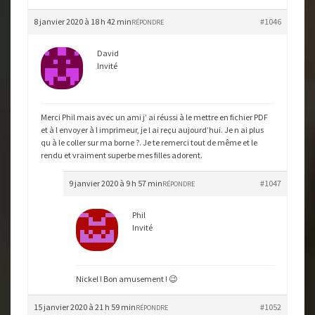
8 janvier 2020 à 18 h 42 min
#1046
RÉPONDRE
David
Invité
Merci Phil mais avec un ami j’ ai réussi à le mettre en fichier PDF
et à l envoyer à l imprimeur, je l ai reçu aujourd’hui. Je n ai plus
qu à le coller sur ma borne ?. Je te remerci tout de même et le
rendu et vraiment superbe mes filles adorent.
9 janvier 2020 à 9 h 57 min
#1047
RÉPONDRE
Phil
Invité
Nickel ! Bon amusement ! 😉
15 janvier 2020 à 21 h 59 min
#1052
RÉPONDRE