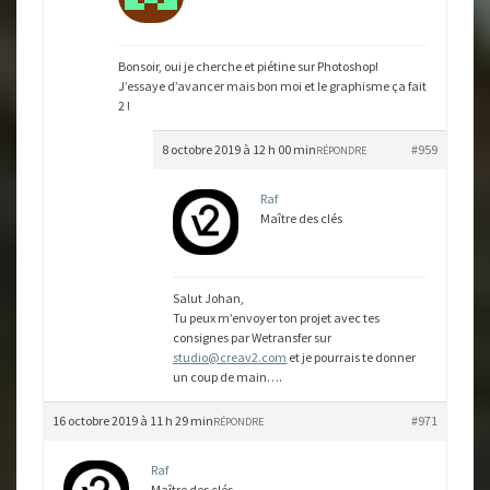
Bonsoir, oui je cherche et piétine sur Photoshop!
J’essaye d’avancer mais bon moi et le graphisme ça fait
2 !
8 octobre 2019 à 12 h 00 min
#959
RÉPONDRE
Raf
Maître des clés
Salut Johan,
Tu peux m’envoyer ton projet avec tes
consignes par Wetransfer sur
studio@creav2.com
et je pourrais te donner
un coup de main….
16 octobre 2019 à 11 h 29 min
#971
RÉPONDRE
Raf
Maître des clés