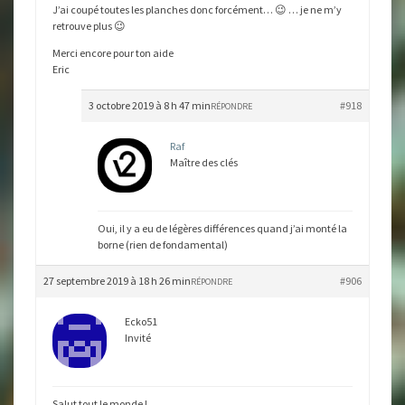
J’ai coupé toutes les planches donc forcément… 😉 … je ne m’y
retrouve plus 😉
Merci encore pour ton aide
Eric
3 octobre 2019 à 8 h 47 min
#918
RÉPONDRE
Raf
Maître des clés
Oui, il y a eu de légères différences quand j’ai monté la
borne (rien de fondamental)
27 septembre 2019 à 18 h 26 min
#906
RÉPONDRE
Ecko51
Invité
Salut tout le monde !