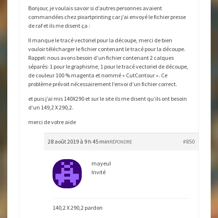
Bonjour, je voulais savoir si d’autres personnes avaient
commandées chez pixartprinting car j’ai envoyé le fichier presse
de raf et ils me disent ça :
Il manque le tracé vectoriel pour la découpe, merci de bien
vouloir télécharger le fichier contenant le tracé pour la découpe.
Rappel: nous avons besoin d’un fichier contenant 2 calques
séparés: 1 pour le graphisme, 1 pour le tracé vectoriel de découpe,
de couleur 100 % magenta et nommé « CutContour ». Ce
problème prévoit nécessairement l’envoi d’un fichier correct.
et puis j’ai mis 140X290 et sur le site ils me disent qu’ils ont besoin
d’un 149,2 X 290,2.
merci de votre aide
28 août 2019 à 9 h 45 min
#850
RÉPONDRE
mayeul
Invité
140,2 X 290,2 pardon