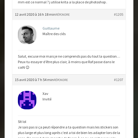
mm est ce normal ? j utilise krita a la place de photoshop .
12 avril 2020 à 16 h 18 min
#1205
RÉPONDRE
Guillaume
Maître des clés
Salut, excuse moi mais je ne comprends pas du tout la question…
Peux-tu essayer d’être plus clair, à moins que Raf passe dans le
coiN 😉
15 avril 2020 à 7 h 54 min
#1207
RÉPONDRE
Xav
Invité
Slt lol
Je sais pas si ça peut répondre a ta question mais les stickers son
plus large et plus long après c’est a toi de bien les adapter lors de la