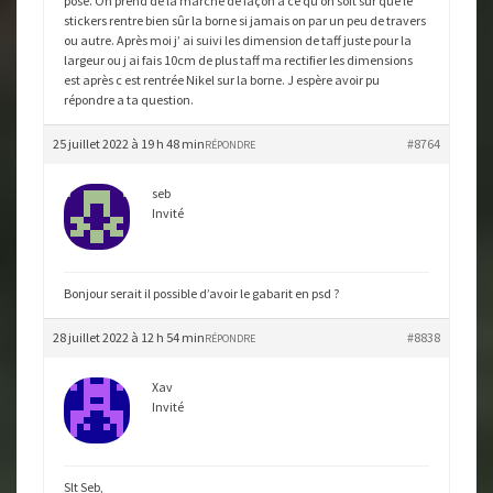
pose. On prend de la marche de façon à ce qu on soit sur que le
stickers rentre bien sûr la borne si jamais on par un peu de travers
ou autre. Après moi j’ ai suivi les dimension de taff juste pour la
largeur ou j ai fais 10cm de plus taff ma rectifier les dimensions
est après c est rentrée Nikel sur la borne. J espère avoir pu
répondre a ta question.
25 juillet 2022 à 19 h 48 min
#8764
RÉPONDRE
seb
Invité
Bonjour serait il possible d’avoir le gabarit en psd ?
28 juillet 2022 à 12 h 54 min
#8838
RÉPONDRE
Xav
Invité
Slt Seb,