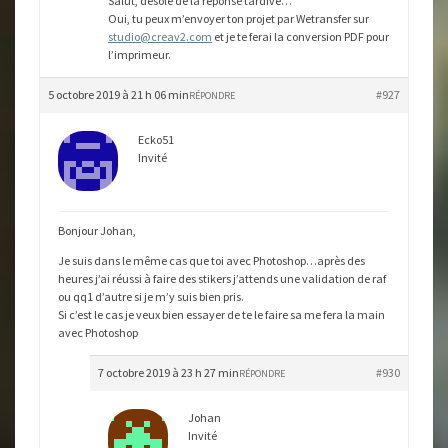
Salut, désolé de la réponse tardive…
Oui, tu peux m’envoyer ton projet par Wetransfer sur
studio@creav2.com
et je te ferai la conversion PDF pour
l’imprimeur.
5 octobre 2019 à 21 h 06 min
#927
RÉPONDRE
Ecko51
Invité
Bonjour Johan,
Je suis dans le même cas que toi avec Photoshop…après des
heures j’ai réussi à faire des stikers j’attends une validation de raf
ou qq1 d’autre si je m’y suis bien pris.
Si c’est le cas je veux bien essayer de te le faire sa me fera la main
avec Photoshop
7 octobre 2019 à 23 h 27 min
#930
RÉPONDRE
Johan
Invité