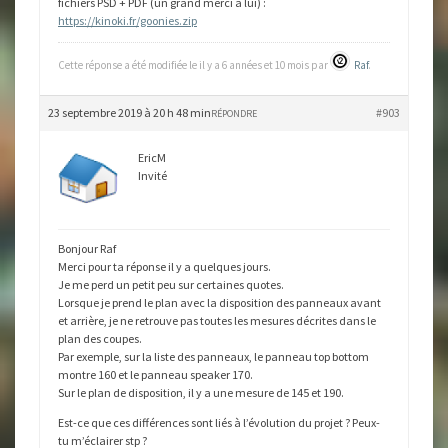
fichiers PSD + PDF (un grand merci à lui) :
https://kinoki.fr/goonies.zip
Cette réponse a été modifiée le il y a 6 années et 10 mois par
Raf
.
23 septembre 2019 à 20 h 48 min
#903
RÉPONDRE
EricM
Invité
Bonjour Raf
Merci pour ta réponse il y a quelques jours.
Je me perd un petit peu sur certaines quotes.
Lorsque je prend le plan avec la disposition des panneaux avant
et arrière, je ne retrouve pas toutes les mesures décrites dans le
plan des coupes.
Par exemple, sur la liste des panneaux, le panneau top bottom
montre 160 et le panneau speaker 170.
Sur le plan de disposition, il y a une mesure de 145 et 190.
Est-ce que ces différences sont liés à l’évolution du projet ? Peux-
tu m’éclairer stp ?