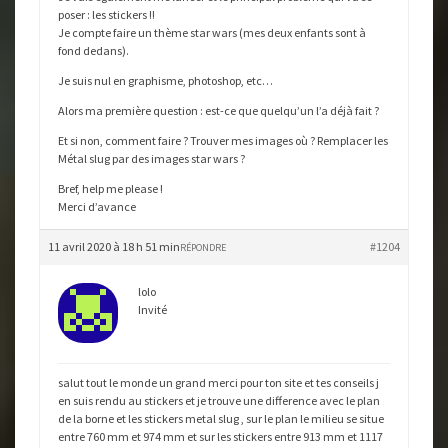
poser : les stickers !!
Je compte faire un thème star wars (mes deux enfants sont à
fond dedans).
Je suis nul en graphisme, photoshop, etc…
Alors ma première question : est-ce que quelqu’un l’a déjà fait ?
Et si non, comment faire ? Trouver mes images où ? Remplacer les
Métal slug par des images star wars ?
Bref, help me please !
Merci d’avance
11 avril 2020 à 18 h 51 min
#1204
RÉPONDRE
lolo
Invité
salut tout le monde un grand merci pour ton site et tes conseils j
en suis rendu au stickers et je trouve une difference avec le plan
de la borne et les stickers metal slug , sur le plan le milieu se situe
entre 760 mm et 974 mm et sur les stickers entre 913 mm et 1117