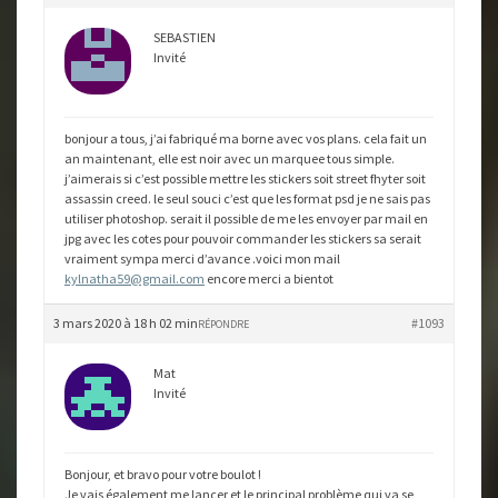
SEBASTIEN
Invité
bonjour a tous, j’ai fabriqué ma borne avec vos plans. cela fait un
an maintenant, elle est noir avec un marquee tous simple.
j’aimerais si c’est possible mettre les stickers soit street fhyter soit
assassin creed. le seul souci c’est que les format psd je ne sais pas
utiliser photoshop. serait il possible de me les envoyer par mail en
jpg avec les cotes pour pouvoir commander les stickers sa serait
vraiment sympa merci d’avance .voici mon mail
kylnatha59@gmail.com
encore merci a bientot
3 mars 2020 à 18 h 02 min
#1093
RÉPONDRE
Mat
Invité
Bonjour, et bravo pour votre boulot !
Je vais également me lancer et le principal problème qui va se