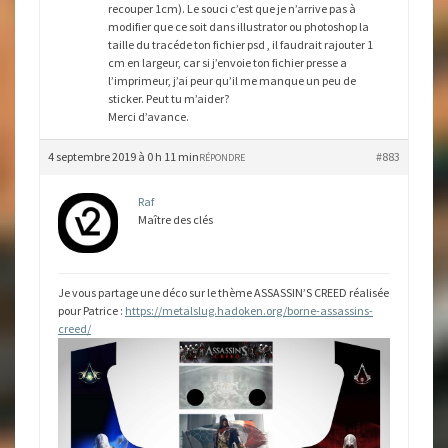
recouper 1cm). Le souci c’est que je n’arrive pas à
modifier que ce soit dans illustrator ou photoshop la
taille du tracéde ton fichier psd , il faudrait rajouter 1
cm en largeur, car si j’envoie ton fichier presse a
l’imprimeur, j’ai peur qu’il me manque un peu de
sticker. Peut tu m’aider?
Merci d’avance.
4 septembre 2019 à 0 h 11 min
#883
RÉPONDRE
Raf
Maître des clés
Je vous partage une déco sur le thème ASSASSIN’S CREED réalisée
pour Patrice :
https://metalslug.hadoken.org/borne-assassins-
creed/