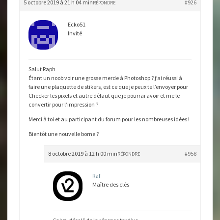
5 octobre 2019 à 21 h 04 min
#926
RÉPONDRE
Ecko51
Invité
Salut Raph
Étant un noob voir une grosse merde à Photoshop ? j’ai réussi à
faire une plaquette de stikers, est ce que je peux te l’envoyer pour
Checker les pixels et autre défaut que je pourrai avoir et me le
convertir pour l’impression ?
Merci à toi et au participant du forum pour les nombreuses idées !
Bientôt une nouvelle borne ?
8 octobre 2019 à 12 h 00 min
#958
RÉPONDRE
Raf
Maître des clés