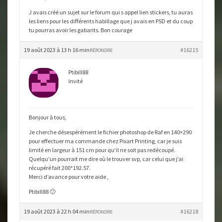
J avais créé un sujet sur le forum qui s appel lien stickers, tu auras
les liens pour les différents habillage que j avais en PSD et du coup
tu pourras avoir les gabarits. Bon courage
19 août 2023 à 13 h 16 min
#16215
RÉPONDRE
Ptibill88
Invité
Bonjour à tous,
Je cherche désespérément le fichier photoshop de Raf en 140×290
pour effectuer ma commande chez Pixart Printing, car je suis
limité en largeur à 151 cm pour qu’il ne soit pas redécoupé.
Quelqu’un pourrait me dire où le trouver svp, car celui que j’ai
récupéré fait 200*192.57.
Merci d’avance pour votre aide ,
Ptibill88 🙂
19 août 2023 à 22 h 04 min
#16218
RÉPONDRE