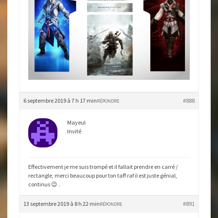
6 septembre 2019 à 7 h 17 min
#888
RÉPONDRE
Mayeul
Invité
Effectivement je me suis trompé et il fallait prendre en carré /
rectangle, merci beaucoup pour ton taff raf il est juste génial,
continus 😉 .
13 septembre 2019 à 8 h 22 min
#891
RÉPONDRE