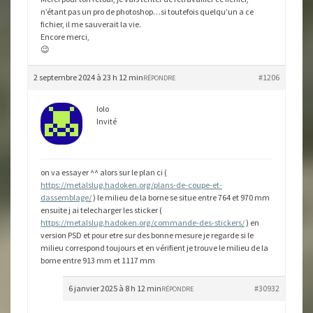
n’étant pas un pro de photoshop…si toutefois quelqu’un a ce
fichier, il me sauverait la vie.
Encore merci,
😉
2 septembre 2024 à 23 h 12 min
#1206
RÉPONDRE
lolo
Invité
on va essayer ^^ alors sur le plan ci (
https://metalslug.hadoken.org/plans-de-coupe-et-
dassemblage/
) le milieu de la borne se situe entre 764 et 970 mm
ensuite j ai telecharger les sticker (
https://metalslug.hadoken.org/commande-des-stickers/
) en
version PSD et pour etre sur des bonne mesure je regarde si le
milieu correspond toujours et en vérifient je trouve le milieu de la
borne entre 913 mm et 1117 mm
6 janvier 2025 à 8 h 12 min
#30932
RÉPONDRE