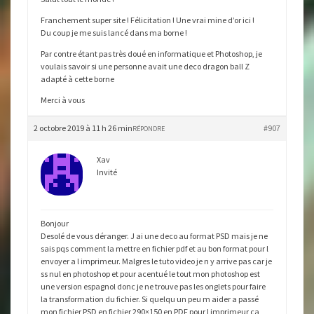
Franchement super site ! Félicitation ! Une vrai mine d’or ici !
Du coup je me suis lancé dans ma borne !
Par contre étant pas très doué en informatique et Photoshop, je
voulais savoir si une personne avait une deco dragon ball Z
adapté à cette borne
Merci à vous
2 octobre 2019 à 11 h 26 min
#907
RÉPONDRE
Xav
Invité
Bonjour
Desolé de vous déranger. J ai une deco au format PSD mais je ne
sais pqs comment la mettre en fichier pdf et au bon format pour l
envoyer a l imprimeur. Malgres le tuto video je n y arrive pas car je
ss nul en photoshop et pour acentué le tout mon photoshop est
une version espagnol donc je ne trouve pas les onglets pour faire
la transformation du fichier. Si quelqu un peu m aider a passé
mon fichier PSD en fichier 290×150 en PDF pour l imprimeur ca