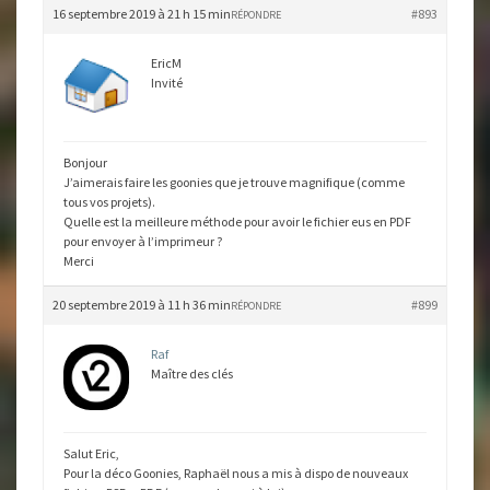
16 septembre 2019 à 21 h 15 min
#893
RÉPONDRE
EricM
Invité
Bonjour
J’aimerais faire les goonies que je trouve magnifique (comme
tous vos projets).
Quelle est la meilleure méthode pour avoir le fichier eus en PDF
pour envoyer à l’imprimeur ?
Merci
20 septembre 2019 à 11 h 36 min
#899
RÉPONDRE
Raf
Maître des clés
Salut Eric,
Pour la déco Goonies, Raphaël nous a mis à dispo de nouveaux