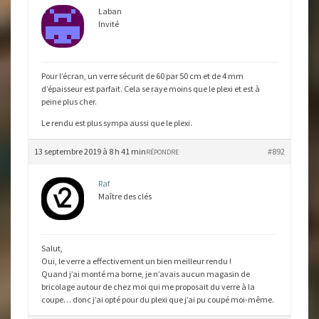
Laban
Invité
Pour l’écran, un verre sécurit de 60 par 50 cm et de 4 mm
d’épaisseur est parfait. Cela se raye moins que le plexi et est à
peine plus cher.
Le rendu est plus sympa aussi que le plexi.
13 septembre 2019 à 8 h 41 min
#892
RÉPONDRE
Raf
Maître des clés
Salut,
Oui, le verre a effectivement un bien meilleur rendu !
Quand j’ai monté ma borne, je n’avais aucun magasin de
bricolage autour de chez moi qui me proposait du verre à la
coupe… donc j’ai opté pour du plexi que j’ai pu coupé moi-même.