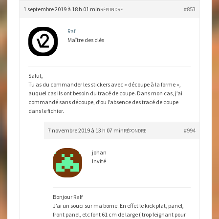
1 septembre 2019 à 18 h 01 min
#853
RÉPONDRE
Raf
Maître des clés
Salut,
Tu as du commander les stickers avec « découpe à la forme »,
auquel cas ils ont besoin du tracé de coupe. Dans mon cas, j’ai
commandé sans découpe, d’ou l’absence des tracé de coupe
dans le fichier.
7 novembre 2019 à 13 h 07 min
#994
RÉPONDRE
johan
Invité
Bonjour Ralf
J’ai un souci sur ma borne. En effet le kick plat, panel,
front panel, etc font 61 cm de large ( trop feignant pour