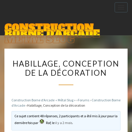
Togg
navig
CONSTRUCTION
BORNE D'ARCADE
METAL SLUG
HABILLAGE,
HABILLAGE, CONCEPTION
CONCEPTION
DE LA DÉCORATION
DE
LA
DÉCORATION
Construction Borne d’Arcade « Métal Slug »
›
Forums
›
Construction Borne
d’Arcade
›
Habillage, Conception de la décoration
Ce sujet contient 48 réponses, 2 participants et a été mis à jour pour la
dernière fois par
Raf
, le
il y a 2 mois
.